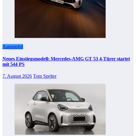
Automobil
Neues Einstiegsmodell: Mercedes-AMG GT 53 4-Türer startet
mit 544 PS
7. August 2026
Tom Spelter