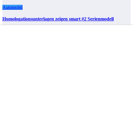
Automobil
Homologationsunterlagen zeigen smart #2 Serienmodell
7. August 2026
Anna Rathke
https://
mbpassion.de
https://
forum.mbpassion.de
Letzte Neuigkeiten
BMW macht ungefragte Spider-Man Werbung in iX
Modellen
VW ID. Era 5X: Erstes reines E-Auto der ID.-Era-Serie
enttarnt
Geely E2: Elektro-Kleinwagen startet in Deutschland ab
19.990 Euro
Neues Einstiegsmodell: Mercedes-AMG GT 53 4-Türer
startet mit 544 PS
Kategorien