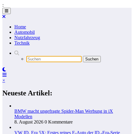
:
Zum
Inhalt
springen
Home
Automobil
Nutzfahrzeug
Technik
×
Neueste Artikel:
BMW macht ungefragte Spider-Man Werbung in iX
Modellen
8. August 2026
0 Kommentare
VW ID. Era 5X: Erstes reines E-Auto der ID.-Era-Serie