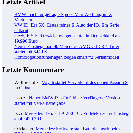
Letzte Artikel
BMW macht ungefragte Spider-Man Werbung in iX
Modellen
VW ID. Era 5X: Erstes reines E-Auto der ID.-Era-Serie
enttarnt
Geely E2: Elektro-Kleinwagen startet in Deutschland ab
19.990 Euro
Neues Einstiegsmodell: Mercedes-AMG GT 53 4-Türer
startet mit 544 PS
Homologationsunterlagen zeigen smart #2 Serienmodell
Letzte Kommentare
Wolfbrecht
zu
Voyah startet Vorverkauf des neuen Passion S
in China
Lon
zu
Neuer BMW iX3 für China: Verlängerte Version
startet mit Verkaufsfreigabe
tk
zu
Mercedes-Benz CLA 200 EQ: Vollelektrischer Einstieg
ab 49.420,70 €
O.Maid
zu
Mercedes: Software statt Batterietausch beim