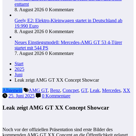
enttarnt
8. August 2026
0 Kommentare
Geely E2: Elektro-Kleinwagen startet in Deutschland ab
19.990 Euro
8. August 2026
0 Kommentare
Neues Einstiegsmodell: Mercedes-AMG GT 53 4-Türer
startet mit 544 PS
7. August 2026
0 Kommentare
Start
2025
Juni
Leak zeigt AMG GT XX Concept Showcar
Allgemein
AMG GT
,
Benz
,
Concpet
,
GT
,
Leak
,
Mercedes
,
XX
25. Juni 2025
0 Kommentare
Leak zeigt AMG GT XX Concept Showcar
Noch vor der offiziellen Präsentation sind erste Bilder des
kommenden AMG GT XX Concept an die Öffentlichkeit gelangt.