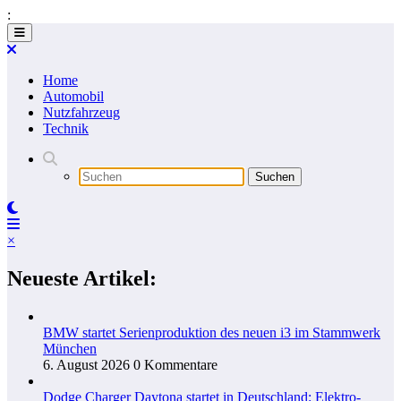
:
Zum
Inhalt
springen
Home
Automobil
Nutzfahrzeug
Technik
×
Neueste Artikel:
BMW startet Serienproduktion des neuen i3 im Stammwerk
München
6. August 2026
0 Kommentare
Dodge Charger Daytona startet in Deutschland: Elektro-