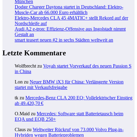
München
Dodge Charger Daytona startet in Deutschland: Elektro-
Muscle-Car ab 66.000 Euro erhältlich
Elektro-Mercedes CLA 45 4MATIC+ stellt Rekord auf der
Nordschleife auf
Audi A2 e-tron: Effizienz-Offensive aus Ingolstadt nimmt
Gestalt an
smart teasert neuen #2 in sechs Städten weltweit an
Letzte Kommentare
Wolfbrecht
zu
Voyah startet Vorverkauf des neuen Passion S
in China
Lon
zu
Neuer BMW iX3 für China: Verlängerte Version
startet mit Verkaufsfreigabe
tk
zu
Mercedes-Benz CLA 200 EQ: Vollelektrischer Einstieg
ab 49.420,70 €
O.Maid
zu
Mercedes: Software statt Batterietausch beim
EQA und EQB 250+
Claus
zu
Weltweiter Rückruf von 73.000 Volvo Plug-in-
Hybriden wegen Batterieproblemen