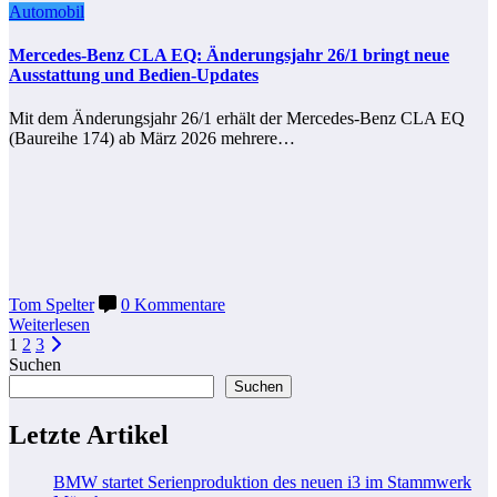
Automobil
Mercedes-Benz CLA EQ: Änderungsjahr 26/1 bringt neue
Ausstattung und Bedien-Updates
Mit dem Änderungsjahr 26/1 erhält der Mercedes-Benz CLA EQ
(Baureihe 174) ab März 2026 mehrere…
Tom Spelter
0 Kommentare
Weiterlesen
Seitennummerierung
1
2
3
Suchen
der
Suchen
Beiträge
Letzte Artikel
BMW startet Serienproduktion des neuen i3 im Stammwerk