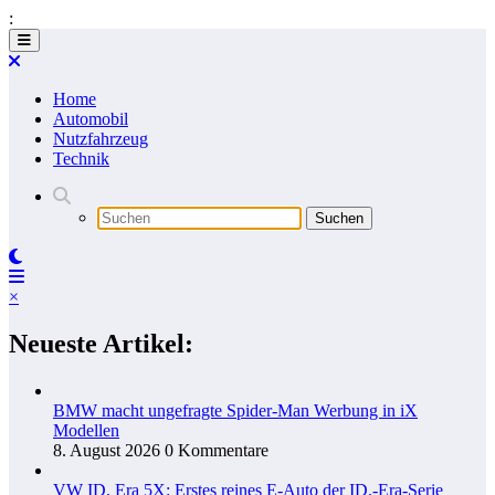
:
Zum
Inhalt
springen
Home
Automobil
Nutzfahrzeug
Technik
×
Neueste Artikel:
BMW macht ungefragte Spider-Man Werbung in iX
Modellen
8. August 2026
0 Kommentare
VW ID. Era 5X: Erstes reines E-Auto der ID.-Era-Serie