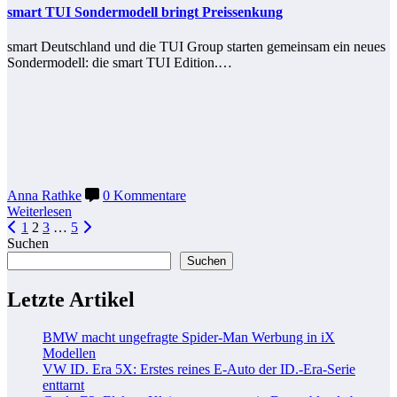
smart TUI Sondermodell bringt Preissenkung
smart Deutschland und die TUI Group starten gemeinsam ein neues
Sondermodell: die smart TUI Edition.…
Anna Rathke
0 Kommentare
Weiterlesen
Seitennummerierung
1
2
3
…
5
Suchen
der
Suchen
Beiträge
Letzte Artikel
BMW macht ungefragte Spider-Man Werbung in iX
Modellen
VW ID. Era 5X: Erstes reines E-Auto der ID.-Era-Serie
enttarnt