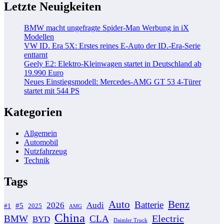
Letzte Neuigkeiten
BMW macht ungefragte Spider-Man Werbung in iX
Modellen
VW ID. Era 5X: Erstes reines E-Auto der ID.-Era-Serie
enttarnt
Geely E2: Elektro-Kleinwagen startet in Deutschland ab
19.990 Euro
Neues Einstiegsmodell: Mercedes-AMG GT 53 4-Türer
startet mit 544 PS
Kategorien
Allgemein
Automobil
Nutzfahrzeug
Technik
Tags
Auto
Benz
Batterie
2026
Audi
#5
#1
2025
AMG
China
Electric
BMW
CLA
BYD
Daimler Truck