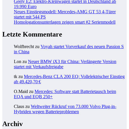
Geely E2: Elektro-Kleinwagen startet in Deutschland ab
19.990 Euro
Neues Einstiegsmodell: Mercedes-AMG GT 53 4-Türer
startet mit 544 PS
Homologationsunterlagen zeigen smart #2 Serienmodell
Letzte Kommentare
Wolfbrecht
zu
Voyah startet Vorverkauf des neuen Passion S
in China
Lon
zu
Neuer BMW iX3 für China: Verlängerte Version
startet mit Verkaufsfreigabe
tk
zu
Mercedes-Benz CLA 200 EQ: Vollelektrischer Einstieg
ab 49.420,70 €
O.Maid
zu
Mercedes: Software statt Batterietausch beim
EQA und EQB 250+
Claus
zu
Weltweiter Rückruf von 73.000 Volvo Plug-in-
Hybriden wegen Batterieproblemen
Archiv