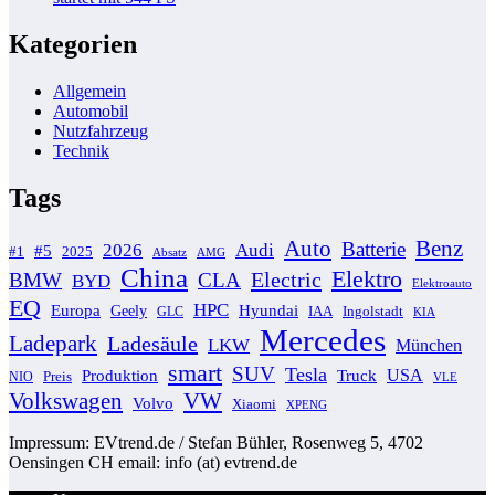
Kategorien
Allgemein
Automobil
Nutzfahrzeug
Technik
Tags
Auto
Benz
Batterie
2026
Audi
#5
#1
2025
AMG
Absatz
China
Elektro
Electric
BMW
CLA
BYD
Elektroauto
EQ
HPC
Europa
Geely
Hyundai
GLC
IAA
Ingolstadt
KIA
Mercedes
Ladepark
Ladesäule
LKW
München
smart
SUV
Tesla
Produktion
USA
Truck
Preis
NIO
VLE
Volkswagen
VW
Volvo
Xiaomi
XPENG
Impressum: EVtrend.de / Stefan Bühler, Rosenweg 5, 4702
Oensingen CH email: info (at) evtrend.de