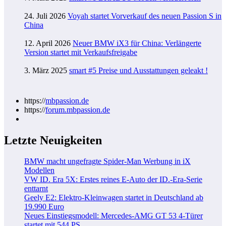
24. Juli 2026
Voyah startet Vorverkauf des neuen Passion S in
China
12. April 2026
Neuer BMW iX3 für China: Verlängerte
Version startet mit Verkaufsfreigabe
3. März 2025
smart #5 Preise und Ausstattungen geleakt !
https://
mbpassion.de
https://
forum.mbpassion.de
Letzte Neuigkeiten
BMW macht ungefragte Spider-Man Werbung in iX
Modellen
VW ID. Era 5X: Erstes reines E-Auto der ID.-Era-Serie
enttarnt
Geely E2: Elektro-Kleinwagen startet in Deutschland ab
19.990 Euro
Neues Einstiegsmodell: Mercedes-AMG GT 53 4-Türer
startet mit 544 PS