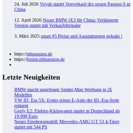
24. Juli 2026
Voyah startet Vorverkauf des neuen Passion S in
China
12. April 2026
Neuer BMW iX3 für China: Verlängerte
Version startet mit Verkaufsfreigabe
3. März 2025
smart #5 Preise und Ausstattungen geleakt !
https://
mbpassion.de
https://
forum.mbpassion.de
Letzte Neuigkeiten
BMW macht ungefragte Spider-Man Werbung in iX
Modellen
VW ID. Era 5X: Erstes reines E-Auto der ID.-Era-Serie
enttarnt
Geely E2: Elektro-Kleinwagen startet in Deutschland ab
19.990 Euro
Neues Einstiegsmodell: Mercedes-AMG GT 53 4-Türer
startet mit 544 PS