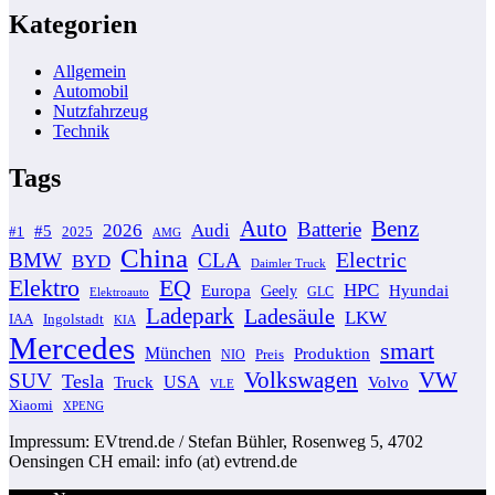
Kategorien
Allgemein
Automobil
Nutzfahrzeug
Technik
Tags
Auto
Benz
Batterie
2026
Audi
#5
#1
2025
AMG
China
Electric
BMW
CLA
BYD
Daimler Truck
Elektro
EQ
HPC
Europa
Geely
Hyundai
GLC
Elektroauto
Ladepark
Ladesäule
LKW
IAA
Ingolstadt
KIA
Mercedes
smart
München
Produktion
Preis
NIO
Volkswagen
VW
SUV
Tesla
USA
Volvo
Truck
VLE
Xiaomi
XPENG
Impressum: EVtrend.de / Stefan Bühler, Rosenweg 5, 4702
Oensingen CH email: info (at) evtrend.de