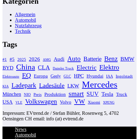
Kategorien
Allgemein
Automobil
Nutzfahrzeug
Technik
Tags
Auto
Benz
Batterie
BMW
2026
Audi
#5
#1
2025
AMG
China
Elektro
Electric
CLA
BYD
Daimler Truck
EQ
HPC
Europa
Hyundai
Geely
GLC
IAA
Ingolstadt
Elektroauto
Mercedes
Ladepark
Ladesäule
LKW
KIA
smart
SUV
Tesla
München
Produktion
Truck
NIO
Preis
VW
Volkswagen
USA
Volvo
Xiaomi
VLE
XPENG
Impressum: EVtrend.de / Stefan Bühler, Rosenweg 5, 4702
Oensingen CH email: info (at) evtrend.de
News
Automobil