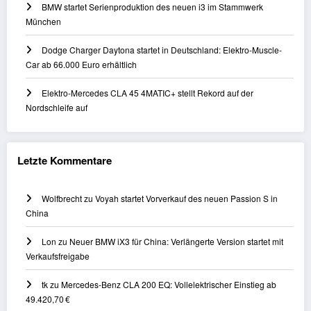
BMW startet Serienproduktion des neuen i3 im Stammwerk
München
Dodge Charger Daytona startet in Deutschland: Elektro-Muscle-
Car ab 66.000 Euro erhältlich
Elektro-Mercedes CLA 45 4MATIC+ stellt Rekord auf der
Nordschleife auf
Letzte Kommentare
Wolfbrecht
zu
Voyah startet Vorverkauf des neuen Passion S in
China
Lon
zu
Neuer BMW iX3 für China: Verlängerte Version startet mit
Verkaufsfreigabe
tk
zu
Mercedes-Benz CLA 200 EQ: Vollelektrischer Einstieg ab
49.420,70 €