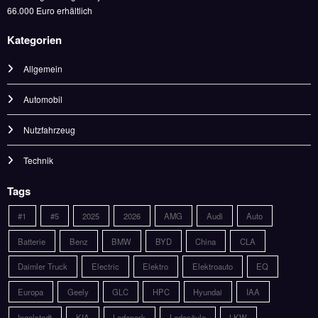
66.000 Euro erhältlich
Kategorien
Allgemein
Automobil
Nutzfahrzeug
Technik
Tags
#1
#5
2025
2026
AMG
Audi
Auto
Batterie
Benz
BMW
BYD
China
CLA
Daimler Truck
Electric
Elektro
Elektroauto
EQ
Europa
Geely
GLC
HPC
Hyundai
IAA
Ingolstadt
KIA
Ladepark
Ladesäule
LKW