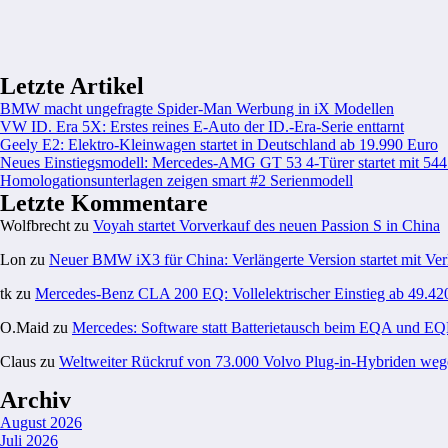
Letzte Artikel
BMW macht ungefragte Spider-Man Werbung in iX Modellen
VW ID. Era 5X: Erstes reines E-Auto der ID.-Era-Serie enttarnt
Geely E2: Elektro-Kleinwagen startet in Deutschland ab 19.990 Euro
Neues Einstiegsmodell: Mercedes-AMG GT 53 4-Türer startet mit 54
Homologationsunterlagen zeigen smart #2 Serienmodell
Letzte Kommentare
Wolfbrecht
zu
Voyah startet Vorverkauf des neuen Passion S in China
Lon
zu
Neuer BMW iX3 für China: Verlängerte Version startet mit Ver
tk
zu
Mercedes-Benz CLA 200 EQ: Vollelektrischer Einstieg ab 49.42
O.Maid
zu
Mercedes: Software statt Batterietausch beim EQA und E
Claus
zu
Weltweiter Rückruf von 73.000 Volvo Plug-in-Hybriden weg
Archiv
August 2026
Juli 2026