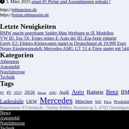
3. März 2025
smart #5 Preise und Ausstattungen geleakt !
https://
mbpassion.de
https://
forum.mbpassion.de
Letzte Neuigkeiten
BMW macht ungefragte Spider-Man Werbung in iX Modellen
VW ID. Era 5X: Erstes reines E-Auto der ID.-Era-Serie enttarnt
Geely E2: Elektro-Kleinwagen startet in Deutschland ab 19.990 Euro
Neues Einstiegsmodell: Mercedes-AMG GT 53 4-Türer startet mit 54
Kategorien
Allgemein
Automobil
Nutzfahrzeug
Technik
Tags
Auto
Benz
Batterie
B
2026
Audi
#5
#1
2025
AMG
Absatz
Mercedes
Ladesäule
LKW
München
Produkt
Preis
NIO
Impressum: EVtrend.de / Stefan Bühler, Rosenweg 5, 4702 Oensingen C
News
Automobil
Nutzfahrzeug
Technik