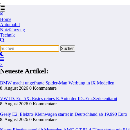
:
Zum
Inhalt
springen
Home
Automobil
Nutzfahrzeug
Technik
×
Neueste Artikel:
BMW macht ungefragte Spider-Man Werbung in iX Modellen
8. August 2026
0 Kommentare
VW ID. Era 5X: Erstes reines E-Auto der ID.-Era-Serie enttarnt
8. August 2026
0 Kommentare
Geely E2: Elektro-Kleinwagen startet in Deutschland ab 19.990 Euro
8. August 2026
0 Kommentare
Neues Einstiegsmodell: Mercedes-AMG GT 53 4-Türer startet mit 54