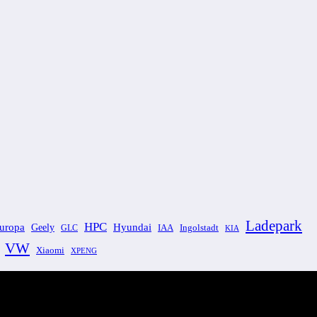
Ladepark
HPC
uropa
Geely
Hyundai
GLC
IAA
Ingolstadt
KIA
VW
Xiaomi
XPENG