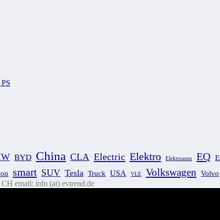
4 PS
China
Elektro
EQ
Electric
MW
CLA
BYD
E
Elektroauto
smart
Volkswagen
SUV
Tesla
ion
USA
Volvo
Truck
VLE
H email: info (at) evtrend.de