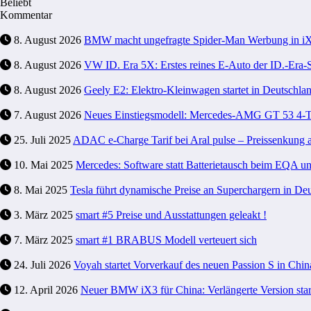
Beliebt
Kommentar
8. August 2026
BMW macht ungefragte Spider-Man Werbung in i
8. August 2026
VW ID. Era 5X: Erstes reines E-Auto der ID.-Era-Se
8. August 2026
Geely E2: Elektro-Kleinwagen startet in Deutschla
7. August 2026
Neues Einstiegsmodell: Mercedes-AMG GT 53 4-Tür
25. Juli 2025
ADAC e-Charge Tarif bei Aral pulse – Preissenkung 
10. Mai 2025
Mercedes: Software statt Batterietausch beim EQA 
8. Mai 2025
Tesla führt dynamische Preise an Superchargern in Deu
3. März 2025
smart #5 Preise und Ausstattungen geleakt !
7. März 2025
smart #1 BRABUS Modell verteuert sich
24. Juli 2026
Voyah startet Vorverkauf des neuen Passion S in Chin
12. April 2026
Neuer BMW iX3 für China: Verlängerte Version start