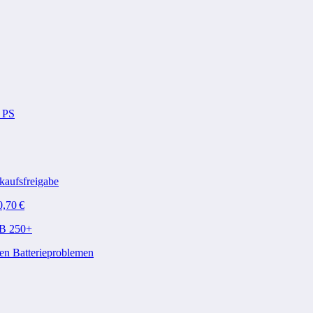
4 PS
kaufsfreigabe
0,70 €
QB 250+
en Batterieproblemen