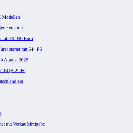
X Modellen
rie enttarnt
nd ab 19.990 Euro
er startet mit 544 PS
ab August 2025
und EQB 250+
tschland ein
a
et mit Verkaufsfreigabe