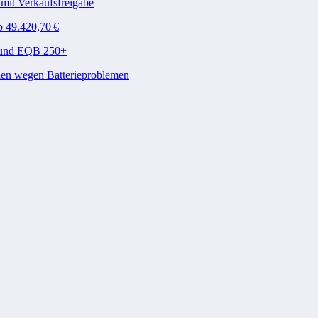
mit Verkaufsfreigabe
b 49.420,70 €
A und EQB 250+
den wegen Batterieproblemen