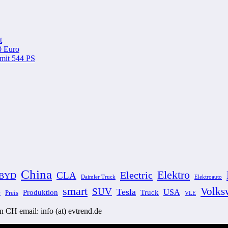
t
0 Euro
 mit 544 PS
China
Elektro
Electric
CLA
BYD
Elektroauto
Daimler Truck
smart
Volks
SUV
Tesla
Produktion
USA
Truck
Preis
O
VLE
CH email: info (at) evtrend.de