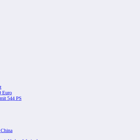
t
0 Euro
 mit 544 PS
n China