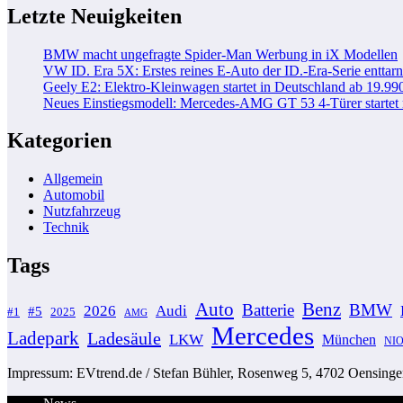
Letzte Neuigkeiten
BMW macht ungefragte Spider-Man Werbung in iX Modellen
VW ID. Era 5X: Erstes reines E-Auto der ID.-Era-Serie enttarn
Geely E2: Elektro-Kleinwagen startet in Deutschland ab 19.99
Neues Einstiegsmodell: Mercedes-AMG GT 53 4-Türer startet
Kategorien
Allgemein
Automobil
Nutzfahrzeug
Technik
Tags
Auto
Benz
Batterie
BMW
2026
Audi
#5
#1
2025
AMG
Mercedes
Ladepark
Ladesäule
LKW
München
NI
Impressum: EVtrend.de / Stefan Bühler, Rosenweg 5, 4702 Oensingen 