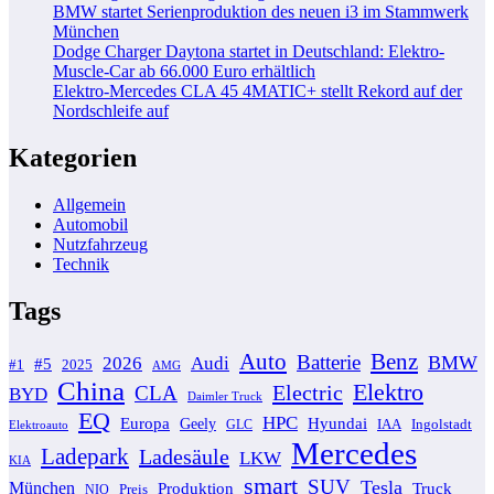
BMW startet Serienproduktion des neuen i3 im Stammwerk
München
Dodge Charger Daytona startet in Deutschland: Elektro-
Muscle-Car ab 66.000 Euro erhältlich
Elektro-Mercedes CLA 45 4MATIC+ stellt Rekord auf der
Nordschleife auf
Kategorien
Allgemein
Automobil
Nutzfahrzeug
Technik
Tags
Auto
Benz
Batterie
BMW
2026
Audi
#5
#1
2025
AMG
China
Elektro
Electric
CLA
BYD
Daimler Truck
EQ
HPC
Europa
Hyundai
Geely
GLC
IAA
Ingolstadt
Elektroauto
Mercedes
Ladepark
Ladesäule
LKW
KIA
smart
SUV
Tesla
München
Produktion
Truck
NIO
Preis