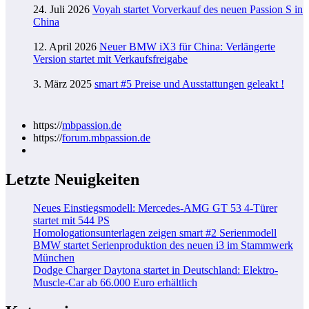
24. Juli 2026
Voyah startet Vorverkauf des neuen Passion S in
China
12. April 2026
Neuer BMW iX3 für China: Verlängerte
Version startet mit Verkaufsfreigabe
3. März 2025
smart #5 Preise und Ausstattungen geleakt !
https://
mbpassion.de
https://
forum.mbpassion.de
Letzte Neuigkeiten
Neues Einstiegsmodell: Mercedes-AMG GT 53 4-Türer
startet mit 544 PS
Homologationsunterlagen zeigen smart #2 Serienmodell
BMW startet Serienproduktion des neuen i3 im Stammwerk
München
Dodge Charger Daytona startet in Deutschland: Elektro-
Muscle-Car ab 66.000 Euro erhältlich