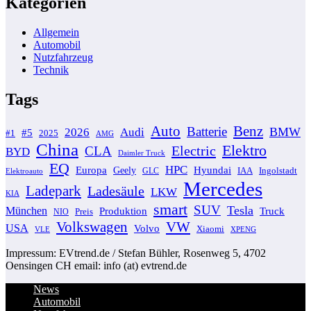
Kategorien
Allgemein
Automobil
Nutzfahrzeug
Technik
Tags
Auto
Benz
Batterie
BMW
2026
Audi
#5
#1
2025
AMG
China
Elektro
Electric
CLA
BYD
Daimler Truck
EQ
HPC
Europa
Hyundai
Geely
GLC
IAA
Ingolstadt
Elektroauto
Mercedes
Ladepark
Ladesäule
LKW
KIA
smart
SUV
Tesla
München
Produktion
Truck
NIO
Preis
VW
Volkswagen
USA
Volvo
Xiaomi
VLE
XPENG
Impressum: EVtrend.de / Stefan Bühler, Rosenweg 5, 4702
Oensingen CH email: info (at) evtrend.de
News
Automobil