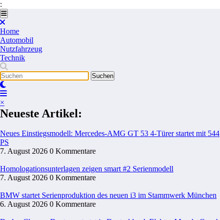
:
Zum
Inhalt
springen
Home
Automobil
Nutzfahrzeug
Technik
×
Neueste Artikel:
Neues Einstiegsmodell: Mercedes-AMG GT 53 4-Türer startet mit 544
PS
7. August 2026
0 Kommentare
Homologationsunterlagen zeigen smart #2 Serienmodell
7. August 2026
0 Kommentare
BMW startet Serienproduktion des neuen i3 im Stammwerk München
6. August 2026
0 Kommentare