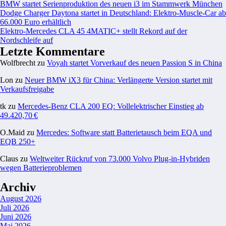
BMW startet Serienproduktion des neuen i3 im Stammwerk München
Dodge Charger Daytona startet in Deutschland: Elektro-Muscle-Car ab
66.000 Euro erhältlich
Elektro-Mercedes CLA 45 4MATIC+ stellt Rekord auf der
Nordschleife auf
Letzte Kommentare
Wolfbrecht
zu
Voyah startet Vorverkauf des neuen Passion S in China
Lon
zu
Neuer BMW iX3 für China: Verlängerte Version startet mit
Verkaufsfreigabe
tk
zu
Mercedes-Benz CLA 200 EQ: Vollelektrischer Einstieg ab
49.420,70 €
O.Maid
zu
Mercedes: Software statt Batterietausch beim EQA und
EQB 250+
Claus
zu
Weltweiter Rückruf von 73.000 Volvo Plug-in-Hybriden
wegen Batterieproblemen
Archiv
August 2026
Juli 2026
Juni 2026
Mai 2026