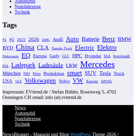
Automobil
Nutzfahrzeug
Technik
Tags
Auto
Benz
Batterie
BMW
2026
Audi
#5
#1
2025
AMG
China
Elektro
Electric
CLA
BYD
Daimler Truck
EQ
HPC
Europa
Hyundai
Geely
GLC
IAA
Ingolstadt
Elektroauto
Mercedes
Ladepark
Ladesäule
LKW
KIA
smart
SUV
Tesla
München
Produktion
Truck
NIO
Preis
VW
Volkswagen
USA
Volvo
Xiaomi
VLE
XPENG
Impressum: EVtrend.de / Stefan Bühler, Rosenweg 5, 4702
Oensingen CH email: info (at) evtrend.de
News
Automobil
Nutzfahrzeug
Technik
NewsBlogger - Magazin und Blog
WordPress
Theme 2026 |