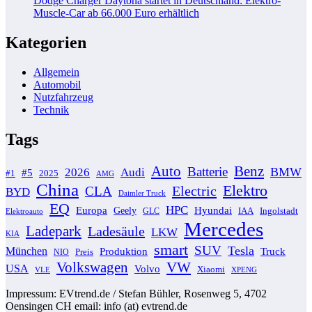
Dodge Charger Daytona startet in Deutschland: Elektro-
Muscle-Car ab 66.000 Euro erhältlich
Kategorien
Allgemein
Automobil
Nutzfahrzeug
Technik
Tags
Auto
Benz
Batterie
BMW
2026
Audi
#5
#1
2025
AMG
China
Elektro
Electric
CLA
BYD
Daimler Truck
EQ
HPC
Europa
Hyundai
Geely
GLC
IAA
Ingolstadt
Elektroauto
Mercedes
Ladepark
Ladesäule
LKW
KIA
smart
SUV
Tesla
München
Produktion
Truck
NIO
Preis
VW
Volkswagen
USA
Volvo
Xiaomi
VLE
XPENG
Impressum: EVtrend.de / Stefan Bühler, Rosenweg 5, 4702
Oensingen CH email: info (at) evtrend.de