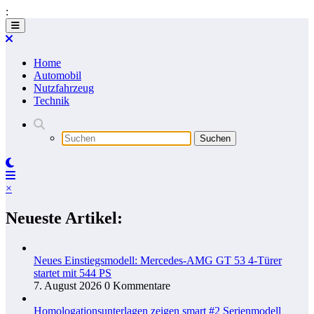
:
Zum
Inhalt
springen
Home
Automobil
Nutzfahrzeug
Technik
×
Neueste Artikel:
Neues Einstiegsmodell: Mercedes-AMG GT 53 4-Türer
startet mit 544 PS
7. August 2026
0 Kommentare
Homologationsunterlagen zeigen smart #2 Serienmodell