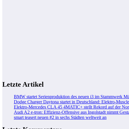
Letzte Artikel
BMW startet Serienproduktion des neuen i3 im Stammwerk M
Dodge Charger Daytona startet in Deutschland: Elektro-Muscle
Elektro-Mercedes CLA 45 4MATIC+ stellt Rekord auf der Nord
Audi A2 e-tron: Effizienz-Offensive aus Ingolstadt nimmt Gesta
smart teasert neuen #2 in sechs Städten weltweit an