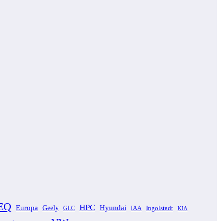
EQ
HPC
Europa
Hyundai
Geely
GLC
IAA
Ingolstadt
KIA