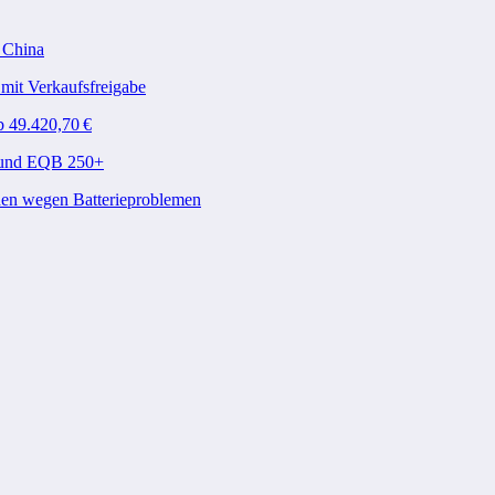
n China
mit Verkaufsfreigabe
b 49.420,70 €
A und EQB 250+
den wegen Batterieproblemen