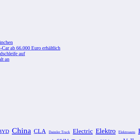
ünchen
-Car ab 66.000 Euro erhältlich
schleife auf
lt an
China
Elektro
Electric
CLA
BYD
Elektroauto
Daimler Truck