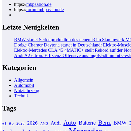
https://
mbpassion.de
https://
forum.mbpassion.de
Letzte Neuigkeiten
BMW startet Serienproduktion des neuen i3 im Stammwerk M
Dodge Charger Daytona startet in Deutschland: Elektro-Muscle
Elektro-Mercedes CLA 45 4MATIC+ stellt Rekord auf der Nord
Audi A2 e-tron: Effizienz-Offensive aus Ingolstadt nimmt Gesta
Kategorien
Allgemein
Automobil
Nutzfahrzeug
Technik
Tags
Auto
Benz
Batterie
BMW
2026
Audi
#5
#1
2025
AMG