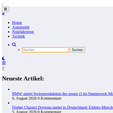
:
Zum
Inhalt
springen
Home
Automobil
Nutzfahrzeug
Technik
×
Neueste Artikel:
BMW startet Serienproduktion des neuen i3 im Stammwerk M
6. August 2026
0 Kommentare
Dodge Charger Daytona startet in Deutschland: Elektro-Muscle
5. August 2026
0 Kommentare