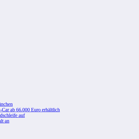
ünchen
-Car ab 66.000 Euro erhältlich
schleife auf
lt an