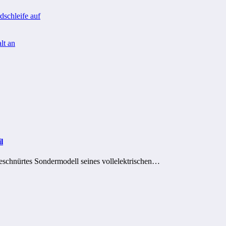
schleife auf
lt an
l
geschnürtes Sondermodell seines vollelektrischen…