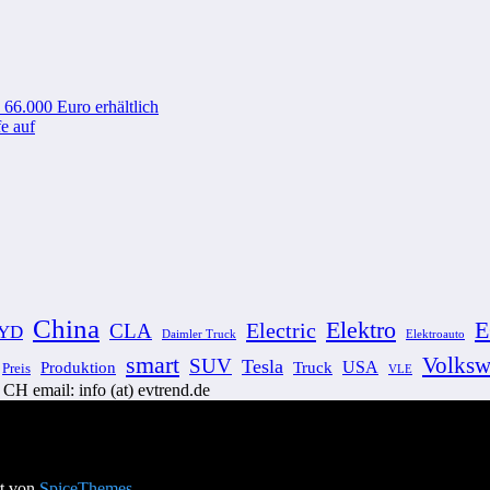
 66.000 Euro erhältlich
e auf
China
Elektro
Electric
CLA
YD
Elektroauto
Daimler Truck
smart
Volksw
SUV
Tesla
USA
Produktion
Truck
Preis
VLE
H email: info (at) evtrend.de
rt von
SpiceThemes