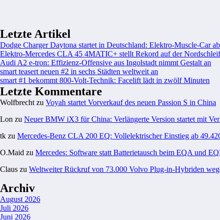
Letzte Artikel
Dodge Charger Daytona startet in Deutschland: Elektro-Muscle-Car ab
Elektro-Mercedes CLA 45 4MATIC+ stellt Rekord auf der Nordschleif
Audi A2 e-tron: Effizienz-Offensive aus Ingolstadt nimmt Gestalt an
smart teasert neuen #2 in sechs Städten weltweit an
smart #1 bekommt 800-Volt-Technik: Facelift lädt in zwölf Minuten
Letzte Kommentare
Wolfbrecht
zu
Voyah startet Vorverkauf des neuen Passion S in China
Lon
zu
Neuer BMW iX3 für China: Verlängerte Version startet mit Ver
tk
zu
Mercedes-Benz CLA 200 EQ: Vollelektrischer Einstieg ab 49.42
O.Maid
zu
Mercedes: Software statt Batterietausch beim EQA und E
Claus
zu
Weltweiter Rückruf von 73.000 Volvo Plug-in-Hybriden weg
Archiv
August 2026
Juli 2026
Juni 2026