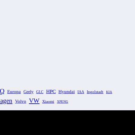
EQ
HPC
Europa
Hyundai
Geely
GLC
IAA
Ingolstadt
KIA
VW
agen
Volvo
Xiaomi
XPENG