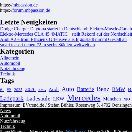
https://
mbpassion.de
https://
forum.mbpassion.de
Letzte Neuigkeiten
Dodge Charger Daytona startet in Deutschland: Elektro-Muscle-Car ab
Elektro-Mercedes CLA 45 4MATIC+ stellt Rekord auf der Nordschleif
Audi A2 e-tron: Effizienz-Offensive aus Ingolstadt nimmt Gestalt an
smart teasert neuen #2 in sechs Städten weltweit an
Kategorien
Allgemein
Automobil
Nutzfahrzeug
Technik
Tags
Auto
Benz
Batterie
BMW
2026
Audi
B
#5
#1
2025
AMG
Mercedes
Ladepark
Ladesäule
LKW
München
NIO
Impressum: EVtrend.de / Stefan Bühler, Rosenweg 5, 4702 Oensingen C
News
Automobil
Nutzfahrzeug
Technik
NewsBlogger - Magazin und Blog
WordPress
Theme 2026 | Präsentie