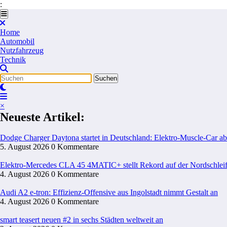
:
Zum
Inhalt
springen
Home
Automobil
Nutzfahrzeug
Technik
×
Neueste Artikel:
Dodge Charger Daytona startet in Deutschland: Elektro-Muscle-Car ab
5. August 2026
0 Kommentare
Elektro-Mercedes CLA 45 4MATIC+ stellt Rekord auf der Nordschleif
4. August 2026
0 Kommentare
Audi A2 e-tron: Effizienz-Offensive aus Ingolstadt nimmt Gestalt an
4. August 2026
0 Kommentare
smart teasert neuen #2 in sechs Städten weltweit an