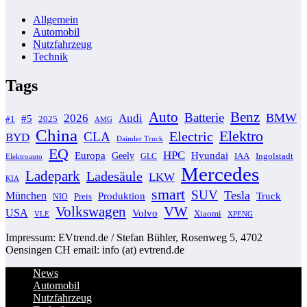
Allgemein
Automobil
Nutzfahrzeug
Technik
Tags
Auto
Benz
Batterie
BMW
2026
Audi
#5
#1
2025
AMG
China
Elektro
Electric
CLA
BYD
Daimler Truck
EQ
HPC
Europa
Geely
Hyundai
GLC
IAA
Ingolstadt
Elektroauto
Mercedes
Ladepark
Ladesäule
LKW
KIA
smart
SUV
Tesla
München
Produktion
Truck
Preis
NIO
VW
Volkswagen
USA
Volvo
Xiaomi
VLE
XPENG
Impressum: EVtrend.de / Stefan Bühler, Rosenweg 5, 4702
Oensingen CH email: info (at) evtrend.de
News
Automobil
Nutzfahrzeug