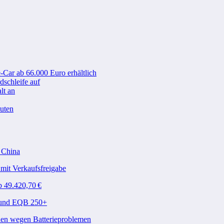
-Car ab 66.000 Euro erhältlich
schleife auf
lt an
nuten
n China
mit Verkaufsfreigabe
b 49.420,70 €
A und EQB 250+
den wegen Batterieproblemen