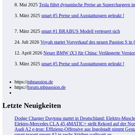
8. Mai 2025
Tesla führt dynamische Preise an Superchargern i
3. März 2025
smart #5 Preise und Ausstattungen geleakt !
7. März 2025
smart #1 BRABUS Modell verteuert sich
24. Juli 2026
Voyah startet Vorverkauf des neuen Passion S in
12. April 2026
Neuer BMW iX3 für China: Verlängerte Version 
3. März 2025
smart #5 Preise und Ausstattungen geleakt !
https://
mbpassion.de
https://
forum.mbpassion.de
Letzte Neuigkeiten
Dodge Charger Daytona startet in Deutschland: Elektro-Muscle
Elektro-Mercedes CLA 45 4MATIC+ stellt Rekord auf der Nord
Audi A2 e-tron: Effizienz-Offensive aus Ingolstadt nimmt Gesta
smart teasert neuen #2 in sechs Städten weltweit an