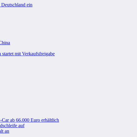
n Deutschland ein
 China
startet mit Verkaufsfreigabe
-Car ab 66.000 Euro erhältlich
schleife auf
lt an