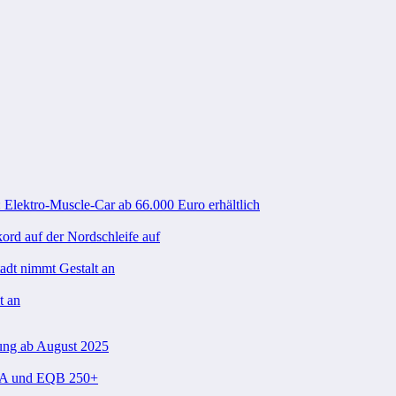
 Elektro-Muscle-Car ab 66.000 Euro erhältlich
rd auf der Nordschleife auf
tadt nimmt Gestalt an
t an
ung ab August 2025
 EQA und EQB 250+