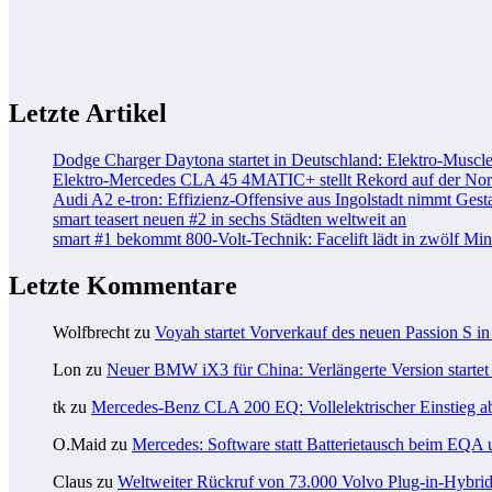
Letzte Artikel
Dodge Charger Daytona startet in Deutschland: Elektro-Muscle
Elektro-Mercedes CLA 45 4MATIC+ stellt Rekord auf der Nord
Audi A2 e-tron: Effizienz-Offensive aus Ingolstadt nimmt Gesta
smart teasert neuen #2 in sechs Städten weltweit an
smart #1 bekommt 800-Volt-Technik: Facelift lädt in zwölf Mi
Letzte Kommentare
Wolfbrecht
zu
Voyah startet Vorverkauf des neuen Passion S i
Lon
zu
Neuer BMW iX3 für China: Verlängerte Version startet 
tk
zu
Mercedes-Benz CLA 200 EQ: Vollelektrischer Einstieg a
O.Maid
zu
Mercedes: Software statt Batterietausch beim EQ
Claus
zu
Weltweiter Rückruf von 73.000 Volvo Plug-in-Hybri