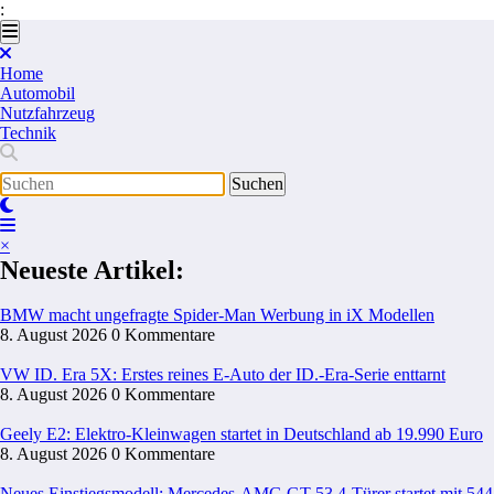
:
Zum
Inhalt
springen
Home
Automobil
Nutzfahrzeug
Technik
×
Neueste Artikel:
BMW macht ungefragte Spider-Man Werbung in iX Modellen
8. August 2026
0 Kommentare
VW ID. Era 5X: Erstes reines E-Auto der ID.-Era-Serie enttarnt
8. August 2026
0 Kommentare
Geely E2: Elektro-Kleinwagen startet in Deutschland ab 19.990 Euro
8. August 2026
0 Kommentare
Neues Einstiegsmodell: Mercedes-AMG GT 53 4-Türer startet mit 544