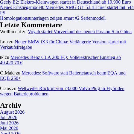
Geely E2: Elektro-Kleinwagen startet in Deutschland ab 19.990 Euro
Neues Einstiegsmodell: Mercedes-AMG GT 53 4-Türer startet mit 544
PS
Homologationsunterlagen zeigen smart #2 Serienmodell
Letzte Kommentare
Wolfbrecht
zu
Voyah startet Vorverkauf des neuen Passion S in China
Lon
zu
Neuer BMW iX3 für China: Verlängerte Version startet mit
Verkaufsfreigabe
tk
zu
Mercedes-Benz CLA 200 EQ: Vollelektrischer Einstieg ab
49.420,70 €
O.Maid
zu
Mercedes: Software statt Batterietausch beim EQA und
EQB 250+
Claus
zu
Weltweiter Rückruf von 73.000 Volvo Plug-in-Hybriden
wegen Batterieproblemen
Archiv
August 2026
Juli 2026
Juni 2026
Mai 2026
April 2026