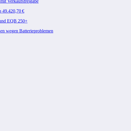
mit Verkaufsfreigabe
b 49.420,70 €
A und EQB 250+
den wegen Batterieproblemen