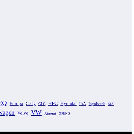
EQ
HPC
Europa
Hyundai
Geely
GLC
IAA
Ingolstadt
KIA
VW
wagen
Volvo
Xiaomi
XPENG