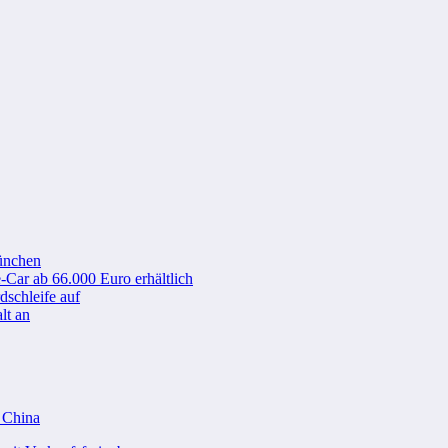
ünchen
-Car ab 66.000 Euro erhältlich
schleife auf
lt an
n China