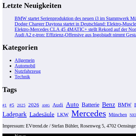
Letzte Neuigkeiten
BMW startet Serienproduktion des neuen i3 im Stammwerk M
Dodge Charger Daytona startet in Deutschland: Elektro-Muscle
Elektro-Mercedes CLA 45 4MATIC+ stellt Rekord auf der Nord
Audi A2 e-tron: Effizienz-Offensive aus Ingolstadt nimmt Gesta
Kategorien
Allgemein
Automobil
Nutzfahrzeug
Technik
Tags
Auto
Benz
Batterie
BMW
2026
Audi
#5
#1
2025
AMG
Mercedes
Ladepark
Ladesäule
LKW
München
NI
Impressum: EVtrend.de / Stefan Bühler, Rosenweg 5, 4702 Oensingen 