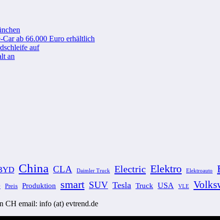
ünchen
-Car ab 66.000 Euro erhältlich
schleife auf
lt an
China
Elektro
Electric
CLA
BYD
Elektroauto
Daimler Truck
smart
Volks
SUV
Tesla
Produktion
USA
Truck
O
Preis
VLE
CH email: info (at) evtrend.de