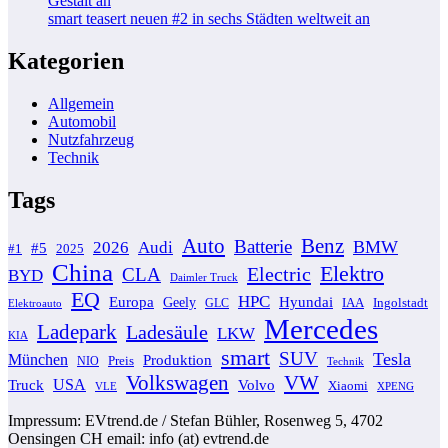
Gestalt an
smart teasert neuen #2 in sechs Städten weltweit an
Kategorien
Allgemein
Automobil
Nutzfahrzeug
Technik
Tags
Auto
Benz
Batterie
BMW
2026
Audi
#5
#1
2025
China
Elektro
Electric
CLA
BYD
Daimler Truck
EQ
HPC
Europa
Hyundai
Geely
GLC
IAA
Ingolstadt
Elektroauto
Mercedes
Ladepark
Ladesäule
LKW
KIA
smart
SUV
Tesla
München
Produktion
NIO
Preis
Technik
VW
Volkswagen
USA
Volvo
Truck
Xiaomi
VLE
XPENG
Impressum: EVtrend.de / Stefan Bühler, Rosenweg 5, 4702
Oensingen CH email: info (at) evtrend.de