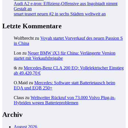
Audi A2 e-tron: Effizienz-Offensive aus Ingolstadt nimmt
Gestalt an
smart teasert neuen #2 in sechs Städten weltweit an
Letzte Kommentare
Wolfbrecht
zu
Voyah startet Vorverkauf des neuen Passion S
in China
Lon
zu
Neuer BMW iX3 für China: Verlängerte Version
startet mit Verkaufsfreigabe
tk
zu
Mercedes-Benz CLA 200 EQ: Vollelektrischer Einstieg
ab 49.420,70 €
O.Maid
zu
Mercedes: Software statt Batterietausch beim
EQA und EQB 250+
Claus
zu
Weltweiter Rückruf von 73.000 Volvo Plug-in-
Hybriden wegen Batterieproblemen
Archiv
August 2026