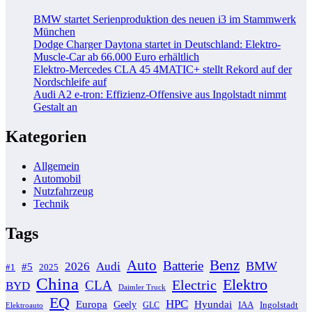
BMW startet Serienproduktion des neuen i3 im Stammwerk
München
Dodge Charger Daytona startet in Deutschland: Elektro-
Muscle-Car ab 66.000 Euro erhältlich
Elektro-Mercedes CLA 45 4MATIC+ stellt Rekord auf der
Nordschleife auf
Audi A2 e-tron: Effizienz-Offensive aus Ingolstadt nimmt
Gestalt an
Kategorien
Allgemein
Automobil
Nutzfahrzeug
Technik
Tags
Auto
Benz
Batterie
BMW
2026
Audi
#5
#1
2025
China
Elektro
Electric
CLA
BYD
Daimler Truck
EQ
HPC
Europa
Hyundai
Geely
GLC
IAA
Ingolstadt
Elektroauto