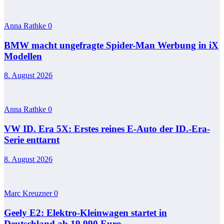
Anna Rathke
0
BMW macht ungefragte Spider-Man Werbung in iX
Modellen
8. August 2026
Anna Rathke
0
VW ID. Era 5X: Erstes reines E-Auto der ID.-Era-
Serie enttarnt
8. August 2026
Marc Kreuzner
0
Geely E2: Elektro-Kleinwagen startet in
Deutschland ab 19.990 Euro