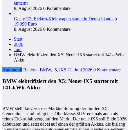
enttarnt
8. August 2026
0 Kommentare
Geely E2: Elektro-Kleinwagen startet in Deutschland ab
19.990 Euro
8. August 2026
0 Kommentare
Start
2026
Juni
BMW elektrifiziert den X5: Neuer iX5 startet mit 141-kWh-
Akku
Automobil
Batterie
,
BMW
,
i5
,
iX5
21. Juni 2026
0 Kommentare
BMW elektrifiziert den X5: Neuer iX5 startet mit
141-kWh-Akku
BMW steht kurz vor der Markteinführung der fünften X5-
Generation – und bringt das Oberklasse-SUV erstmals auch als
reines Elektrofahrzeug auf den Markt. Der neue iX5 soll Ende 2026
debütieren und setzt dabei auf einen der größten Akkus, die bislang
in einem Serien-Elektroauto eines europäischen Herstellers verbaut