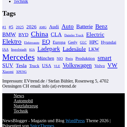
Technik
Tags
Auto
Benz
Batterie
2026
Audi
#5
#1
2025
AMG
China
Electric
BMW
CLA
BYD
Daimler Truck
Elektro
EQ
HPC
Europa
Geely
Hyundai
GLC
Elektroauto
Ladepark
Ladesäule
LKW
IAA
Ingolstadt
KIA
Mercedes
smart
München
Produktion
Preis
NIO
Volkswagen
VW
SUV
Tesla
USA
Volvo
Truck
VLE
Xiaomi
XPENG
Impressum: EVtrend.de / Stefan Bühler, Rosenweg 5, 4702
Oensingen CH email: info (at) evtrend.de
News
Automobil
Nutzfahrzeug
Technik
NewsBlogger - Magazin und Blog
WordPress
Theme 2026 |
Präsentiert von
SpiceThemes