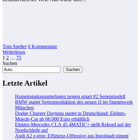
Tom Spelter
0 Kommentare
Weiterlesen
Seitennummerierung
1
2
…
75
Suchen
der
Suchen
Beiträge
Letzte Artikel
Homologationsunterlagen zeigen smart #2 Serienmodell
BMW startet Serienproduktion des neuen i3 im Stammwerk
München
Dodge Charger Daytona startet in Deutschland: Elektro-
Muscle-Car ab 66.000 Euro erhältlich
Elektro-Mercedes CLA 45 4MATIC+ stellt Rekord auf der
Nordschleife auf
Audi A2 e-tron: Effizienz-Offensive aus Ingolstadt nimmt