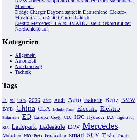
BMW startet Serienproduktion des neuen i3 im Stammwerk
München
Dodge Charger Daytona startet in Deutschland: Elektro-
Muscle-Car ab 66.000 Euro erhältlich
Elektro-Mercedes CLA 45 4MATIC+ stellt Rekord auf der
Nordschleife auf
Kategorien
Allgemein
Automobil
Nutzfahrzeug
Technik
Tags
Auto
Benz
Batterie
BMW
2026
Audi
#5
#1
2025
AMG
China
Elektro
Electric
CLA
BYD
Daimler Truck
EQ
HPC
Europa
Hyundai
Geely
GLC
IAA
Ingolstadt
Elektroauto
Mercedes
Ladepark
Ladesäule
LKW
KIA
smart
SUV
Tesla
München
Produktion
Truck
NIO
Preis