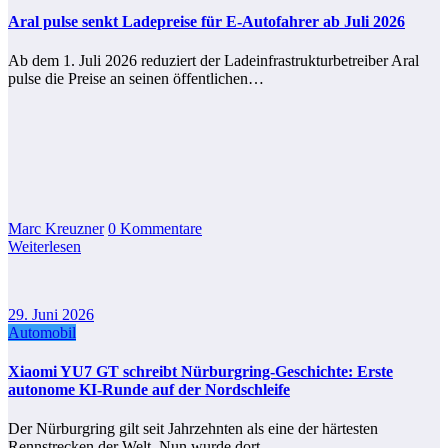
Aral pulse senkt Ladepreise für E-Autofahrer ab Juli 2026
Ab dem 1. Juli 2026 reduziert der Ladeinfrastrukturbetreiber Aral
pulse die Preise an seinen öffentlichen…
Marc Kreuzner
0 Kommentare
Weiterlesen
29. Juni 2026
Automobil
Xiaomi YU7 GT schreibt Nürburgring-Geschichte: Erste
autonome KI-Runde auf der Nordschleife
Der Nürburgring gilt seit Jahrzehnten als eine der härtesten
Rennstrecken der Welt. Nun wurde dort…