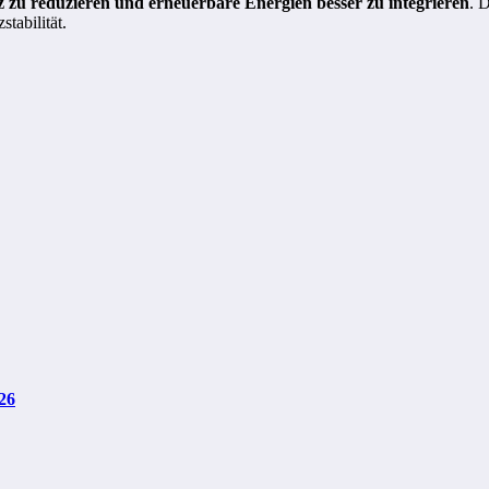
z zu reduzieren und erneuerbare Energien besser zu integrieren
. 
tabilität.
26