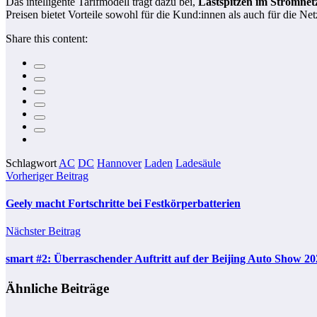
Das intelligente Tarifmodell trägt dazu bei,
Lastspitzen im Stromnet
Preisen bietet Vorteile sowohl für die Kund:innen als auch für die Netzs
Share this content:
Schlagwort
AC
DC
Hannover
Laden
Ladesäule
Vorheriger Beitrag
Geely macht Fortschritte bei Festkörperbatterien
Nächster Beitrag
smart #2: Überraschender Auftritt auf der Beijing Auto Show 20
Ähnliche Beiträge