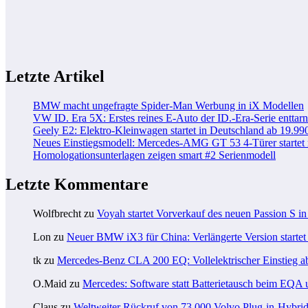
Letzte Artikel
BMW macht ungefragte Spider-Man Werbung in iX Modellen
VW ID. Era 5X: Erstes reines E-Auto der ID.-Era-Serie enttarn
Geely E2: Elektro-Kleinwagen startet in Deutschland ab 19.99
Neues Einstiegsmodell: Mercedes-AMG GT 53 4-Türer startet
Homologationsunterlagen zeigen smart #2 Serienmodell
Letzte Kommentare
Wolfbrecht
zu
Voyah startet Vorverkauf des neuen Passion S i
Lon
zu
Neuer BMW iX3 für China: Verlängerte Version startet 
tk
zu
Mercedes-Benz CLA 200 EQ: Vollelektrischer Einstieg a
O.Maid
zu
Mercedes: Software statt Batterietausch beim EQ
Claus
zu
Weltweiter Rückruf von 73.000 Volvo Plug-in-Hybri