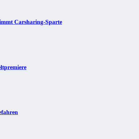
rnimmt Carsharing-Sparte
ltpremiere
efahren