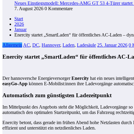
Neues Einstiegsmodell: Mercedes-AMG GT 53 4-Türer startet
7. August 2026
0 Kommentare
Start
2026
Januar
Enercity startet „SmartLaden“ für öffentliches AC‑Laden – dy
Allgemein
AC
,
DC
,
Hannover
,
Laden
,
Ladesäule
25. Januar 2026
0 
Enercity startet „SmartLaden“ für öffentliches AC‑L
Der hannoversche Energieversorger
Enercity
hat ein neues intellig
easyGo-App
können E-Mobilist:innen ihre Ladevorgänge automatisch 
Automatisch zum günstigsten Ladezeitpunkt
Im Mittelpunkt des Angebots steht die Möglichkeit, Ladevorgänge so 
automatisch den optimalen Startzeitpunkt, um das Fahrzeug rechtzei
Enercity betont, dass gerade im frühen Abend hohe Netzlasten durch 
effizient und unterstützt ein netzdienliches Laden.