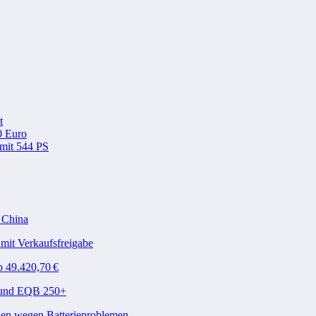
t
0 Euro
 mit 544 PS
n China
mit Verkaufsfreigabe
b 49.420,70 €
A und EQB 250+
den wegen Batterieproblemen