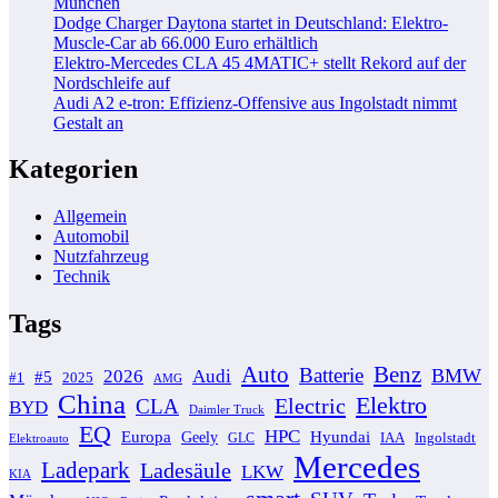
München
Dodge Charger Daytona startet in Deutschland: Elektro-
Muscle-Car ab 66.000 Euro erhältlich
Elektro-Mercedes CLA 45 4MATIC+ stellt Rekord auf der
Nordschleife auf
Audi A2 e-tron: Effizienz-Offensive aus Ingolstadt nimmt
Gestalt an
Kategorien
Allgemein
Automobil
Nutzfahrzeug
Technik
Tags
Auto
Benz
Batterie
BMW
2026
Audi
#5
#1
2025
AMG
China
Elektro
Electric
CLA
BYD
Daimler Truck
EQ
HPC
Europa
Hyundai
Geely
GLC
IAA
Ingolstadt
Elektroauto
Mercedes
Ladepark
Ladesäule
LKW
KIA