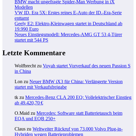
BMW macht ungefragte Spider-Man Werbung in iX
Modellen
VW ID. Era 5X: Erstes reines E-Auto der ID.-Era-Serie
enttarnt
Geely E2: Elektro-Kleinwagen startet in Deutschland ab
19.990 Euro
Neues Einstiegsmodell: Mercedes-AMG GT 53 4-Türer
startet mit 544 PS
Letzte Kommentare
Wolfbrecht
zu
Voyah startet Vorverkauf des neuen Passion S
in China
Lon
zu
Neuer BMW iX3 für China: Verlängerte Version
startet mit Verkaufsfreigabe
tk
zu
Mercedes-Benz CLA 200 EQ: Vollelektrischer Einstieg
ab 49.420,70 €
O.Maid
zu
Mercedes: Software statt Batterietausch beim
EQA und EQB 250+
Claus
zu
Weltweiter Rückruf von 73.000 Volvo Plug-in-
Hybriden wegen Batterieproblemen