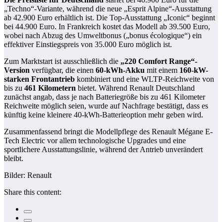
„Techno“-Variante, während die neue „Esprit Alpine“-Ausstattung
ab 42.900 Euro erhältlich ist. Die Top-Ausstattung „Iconic“ beginnt
bei 44.900 Euro. In Frankreich kostet das Modell ab 39.500 Euro,
wobei nach Abzug des Umweltbonus („bonus écologique“) ein
effektiver Einstiegspreis von 35.000 Euro möglich ist.
Zum Marktstart ist ausschließlich die
„220 Comfort Range“-
Version
verfügbar, die einen
60-kWh-Akku
mit einem
160-kW-
starken Frontantrieb
kombiniert und eine WLTP-Reichweite von
bis zu
461 Kilometern
bietet. Während Renault Deutschland
zunächst angab, dass je nach Batteriegröße bis zu 461 Kilometer
Reichweite möglich seien, wurde auf Nachfrage bestätigt, dass es
künftig keine kleinere 40-kWh-Batterieoption mehr geben wird.
Zusammenfassend bringt die Modellpflege des Renault Mégane E-
Tech Electric vor allem technologische Upgrades und eine
sportlichere Ausstattungslinie, während der Antrieb unverändert
bleibt.
Bilder: Renault
Share this content: