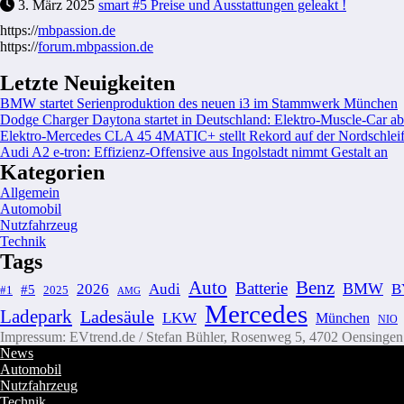
3. März 2025
smart #5 Preise und Ausstattungen geleakt !
https://
mbpassion.de
https://
forum.mbpassion.de
Letzte Neuigkeiten
BMW startet Serienproduktion des neuen i3 im Stammwerk München
Dodge Charger Daytona startet in Deutschland: Elektro-Muscle-Car ab
Elektro-Mercedes CLA 45 4MATIC+ stellt Rekord auf der Nordschleif
Audi A2 e-tron: Effizienz-Offensive aus Ingolstadt nimmt Gestalt an
Kategorien
Allgemein
Automobil
Nutzfahrzeug
Technik
Tags
Auto
Benz
Batterie
BMW
2026
Audi
B
#5
#1
2025
AMG
Mercedes
Ladepark
Ladesäule
LKW
München
NIO
Impressum: EVtrend.de / Stefan Bühler, Rosenweg 5, 4702 Oensingen C
News
Automobil
Nutzfahrzeug
Technik