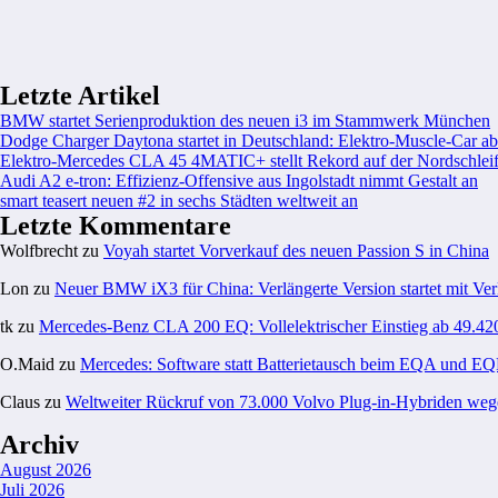
Letzte Artikel
BMW startet Serienproduktion des neuen i3 im Stammwerk München
Dodge Charger Daytona startet in Deutschland: Elektro-Muscle-Car ab
Elektro-Mercedes CLA 45 4MATIC+ stellt Rekord auf der Nordschleif
Audi A2 e-tron: Effizienz-Offensive aus Ingolstadt nimmt Gestalt an
smart teasert neuen #2 in sechs Städten weltweit an
Letzte Kommentare
Wolfbrecht
zu
Voyah startet Vorverkauf des neuen Passion S in China
Lon
zu
Neuer BMW iX3 für China: Verlängerte Version startet mit Ver
tk
zu
Mercedes-Benz CLA 200 EQ: Vollelektrischer Einstieg ab 49.42
O.Maid
zu
Mercedes: Software statt Batterietausch beim EQA und E
Claus
zu
Weltweiter Rückruf von 73.000 Volvo Plug-in-Hybriden weg
Archiv
August 2026
Juli 2026