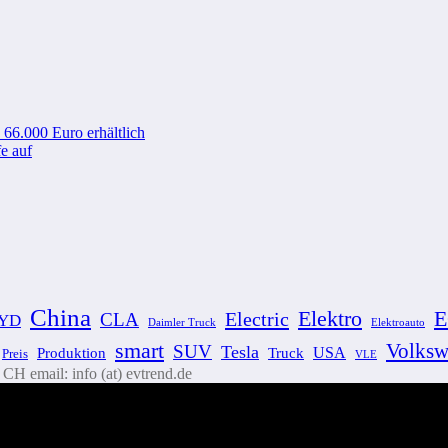
 66.000 Euro erhältlich
e auf
China
Elektro
Electric
CLA
YD
Elektroauto
Daimler Truck
smart
Volksw
SUV
Tesla
Produktion
USA
Truck
Preis
VLE
H email: info (at) evtrend.de