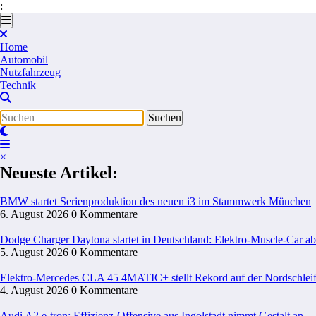
:
Zum
Inhalt
springen
Home
Automobil
Nutzfahrzeug
Technik
×
Neueste Artikel:
BMW startet Serienproduktion des neuen i3 im Stammwerk München
6. August 2026
0 Kommentare
Dodge Charger Daytona startet in Deutschland: Elektro-Muscle-Car ab
5. August 2026
0 Kommentare
Elektro-Mercedes CLA 45 4MATIC+ stellt Rekord auf der Nordschleif
4. August 2026
0 Kommentare
Audi A2 e-tron: Effizienz-Offensive aus Ingolstadt nimmt Gestalt an