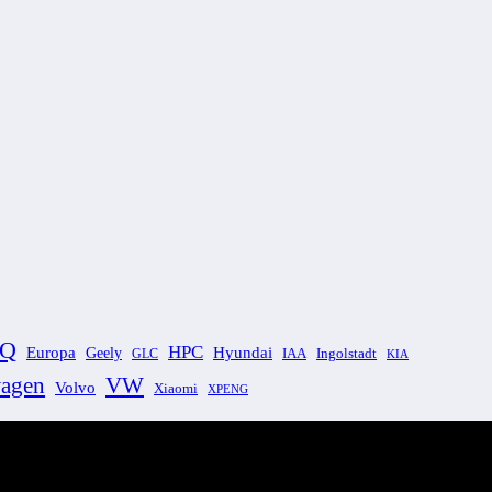
EQ
HPC
Europa
Hyundai
Geely
GLC
IAA
Ingolstadt
KIA
VW
agen
Volvo
Xiaomi
XPENG