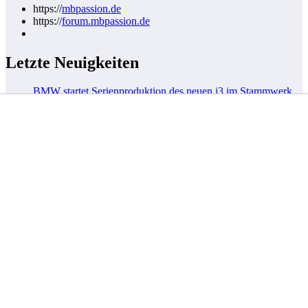
https://
mbpassion.de
https://
forum.mbpassion.de
Letzte Neuigkeiten
BMW startet Serienproduktion des neuen i3 im Stammwerk
München
Dodge Charger Daytona startet in Deutschland: Elektro-
Muscle-Car ab 66.000 Euro erhältlich
Elektro-Mercedes CLA 45 4MATIC+ stellt Rekord auf der
Nordschleife auf
Audi A2 e-tron: Effizienz-Offensive aus Ingolstadt nimmt
Gestalt an
Kategorien
Allgemein
Automobil
Nutzfahrzeug
Technik
Tags