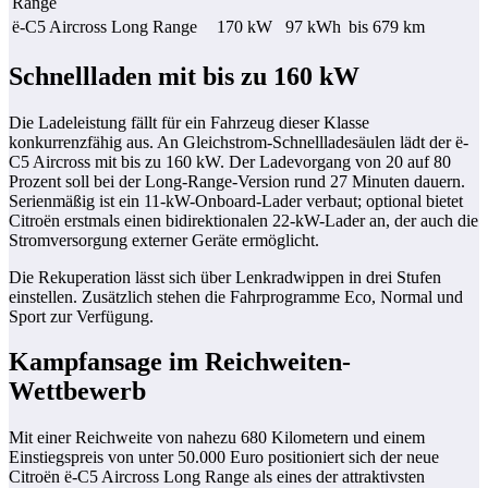
Range
ë-C5 Aircross Long Range
170 kW
97 kWh
bis 679 km
Schnellladen mit bis zu 160 kW
Die Ladeleistung fällt für ein Fahrzeug dieser Klasse
konkurrenzfähig aus. An Gleichstrom-Schnellladesäulen lädt der ë-
C5 Aircross mit bis zu 160 kW. Der Ladevorgang von 20 auf 80
Prozent soll bei der Long-Range-Version rund 27 Minuten dauern.
Serienmäßig ist ein 11-kW-Onboard-Lader verbaut; optional bietet
Citroën erstmals einen bidirektionalen 22-kW-Lader an, der auch die
Stromversorgung externer Geräte ermöglicht.
Die Rekuperation lässt sich über Lenkradwippen in drei Stufen
einstellen. Zusätzlich stehen die Fahrprogramme Eco, Normal und
Sport zur Verfügung.
Kampfansage im Reichweiten-
Wettbewerb
Mit einer Reichweite von nahezu 680 Kilometern und einem
Einstiegspreis von unter 50.000 Euro positioniert sich der neue
Citroën ë-C5 Aircross Long Range als eines der attraktivsten