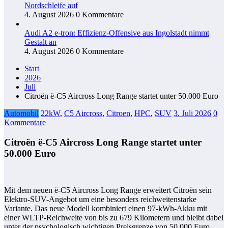
Nordschleife auf
4. August 2026
0 Kommentare
Audi A2 e-tron: Effizienz-Offensive aus Ingolstadt nimmt
Gestalt an
4. August 2026
0 Kommentare
Start
2026
Juli
Citroën ë-C5 Aircross Long Range startet unter 50.000 Euro
Automobil
22kW
,
C5 Aircross
,
Citroen
,
HPC
,
SUV
3. Juli 2026
0
Kommentare
Citroën ë-C5 Aircross Long Range startet unter
50.000 Euro
Mit dem neuen ë-C5 Aircross Long Range erweitert Citroën sein
Elektro-SUV-Angebot um eine besonders reichweitenstarke
Variante. Das neue Modell kombiniert einen 97-kWh-Akku mit
einer WLTP-Reichweite von bis zu 679 Kilometern und bleibt dabei
unter der psychologisch wichtigen Preisgrenze von 50.000 Euro.