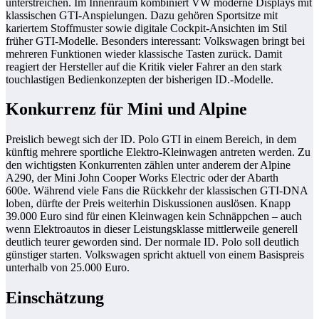
unterstreichen. Im Innenraum kombiniert VW moderne Displays mit
klassischen GTI-Anspielungen. Dazu gehören Sportsitze mit
kariertem Stoffmuster sowie digitale Cockpit-Ansichten im Stil
früher GTI-Modelle. Besonders interessant: Volkswagen bringt bei
mehreren Funktionen wieder klassische Tasten zurück. Damit
reagiert der Hersteller auf die Kritik vieler Fahrer an den stark
touchlastigen Bedienkonzepten der bisherigen ID.-Modelle.
Konkurrenz für Mini und Alpine
Preislich bewegt sich der ID. Polo GTI in einem Bereich, in dem
künftig mehrere sportliche Elektro-Kleinwagen antreten werden. Zu
den wichtigsten Konkurrenten zählen unter anderem der Alpine
A290, der Mini John Cooper Works Electric oder der Abarth
600e. Während viele Fans die Rückkehr der klassischen GTI-DNA
loben, dürfte der Preis weiterhin Diskussionen auslösen. Knapp
39.000 Euro sind für einen Kleinwagen kein Schnäppchen – auch
wenn Elektroautos in dieser Leistungsklasse mittlerweile generell
deutlich teurer geworden sind. Der normale ID. Polo soll deutlich
günstiger starten. Volkswagen spricht aktuell von einem Basispreis
unterhalb von 25.000 Euro.
Einschätzung