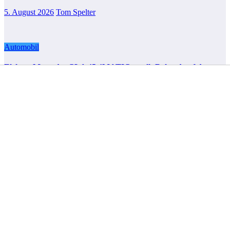
5. August 2026
Tom Spelter
Automobil
Elektro-Mercedes CLA 45 4MATIC+ stellt Rekord auf der
Nordschleife auf
4. August 2026
Tom Spelter
https://
mbpassion.de
https://
forum.mbpassion.de
Letzte Neuigkeiten
Neues Einstiegsmodell: Mercedes-AMG GT 53 4-Türer
startet mit 544 PS
Homologationsunterlagen zeigen smart #2 Serienmodell
BMW startet Serienproduktion des neuen i3 im Stammwerk
München
Dodge Charger Daytona startet in Deutschland: Elektro-