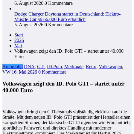
6. August 2026
0 Kommentare
Dodge Charger Daytona startet in Deutschland: Elektro-
Muscle-Car ab 66.000 Euro erhältlich
5. August 2026
0 Kommentare
Start
2026
Mai
Volkswagen zeigt den ID. Polo GTI – startet unter 40.000
Euro
Automobil
DNA
,
GTi
,
ID.Polo
,
Merkmale
,
Retro
,
Volkswagen
,
VW
16. Mai 2026
0 Kommentare
Volkswagen zeigt den ID. Polo GTI – startet unter
40.000 Euro
Volkswagen bringt den GTI erstmals vollständig elektrisch auf die
Straße. Mit dem neuen ID. Polo GTI präsentiert der Hersteller einen
kompakten Stromer, der klassische GTI-Tugenden wie Frontantrieb,
sportliches Fahrwerk und direktes Handling mit moderner
Elektroplattform kombiniert. Der Marktstart ist für Herbst 2026