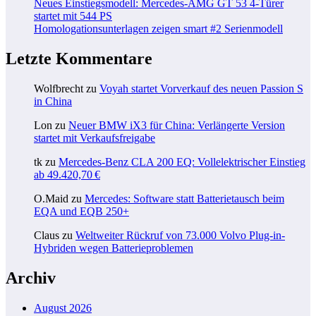
Neues Einstiegsmodell: Mercedes-AMG GT 53 4-Türer
startet mit 544 PS
Homologationsunterlagen zeigen smart #2 Serienmodell
Letzte Kommentare
Wolfbrecht
zu
Voyah startet Vorverkauf des neuen Passion S
in China
Lon
zu
Neuer BMW iX3 für China: Verlängerte Version
startet mit Verkaufsfreigabe
tk
zu
Mercedes-Benz CLA 200 EQ: Vollelektrischer Einstieg
ab 49.420,70 €
O.Maid
zu
Mercedes: Software statt Batterietausch beim
EQA und EQB 250+
Claus
zu
Weltweiter Rückruf von 73.000 Volvo Plug-in-
Hybriden wegen Batterieproblemen
Archiv
August 2026