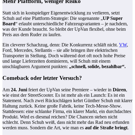
Mehr Plattform, weniger Risiko
Statt sich in kostspieliger Eigenentwicklung zu verlieren, setzt
Schuh auf eine Plattform-Strategie: Die sogenannte „
UP Super
Board
“ erlaubt unterschiedliche Fahrzeugvarianten – je nachdem,
was der Kunde braucht. So bleibt der UpVan flexibel, ohne beim
Preis aus dem Ruder zu laufen.
Ein cleverer Schachzug, denn: Die Konkurrenz schläft nicht.
VW
,
Ford, Mercedes, Stellantis – sie alle bringen ihre elektrischen
Transporter in Stellung. Doch während dort oft noch hohe Preise
und lange Lieferzeiten dominieren, will Schuh mit einem
unschlagbaren Argument punkten:
„schnell, solide, bezahlbar“.
Comeback oder letzter Versuch?
Am
24. Juni
feiert der UpVan seine Premiere – wieder in
Düren
,
wie einst der StreetScooter. Es ist mehr als ein Launch: Es ist ein
Statement. Nach zwei Rückschlägen kehrt Günther Schuh mit klarer
Haltung zurück. Keine große Fabrik, keine Tech-Messe-Show.
Stattdessen: eine schlanke Firma, ein klarer Markt, ein durchdachtes
Produkt. Wird es diesmal reichen? Die Chancen stehen nicht
schlecht. Denn Schuh weiß, dass nicht mehr das Rad neu erfunden
werden muss. Sondern die Art, wie man es
auf die Straße bringt
.