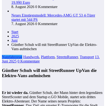
19.990 Euro
8. August 2026
0 Kommentare
Neues Einstiegsmodell: Mercedes-AMG GT 53 4-Türer
startet mit 544 PS
7. August 2026
0 Kommentare
Start
2025
Juni
Günther Schuh will mit StreetRunner UpVan die Elektro-
Vans aufmischen
Nutzfahrzeug
Handwerk
,
Plattform
,
StreetnRunner
,
Transport
13.
Juni 2025
0 Kommentare
Günther Schuh will mit StreetRunner UpVan die
Elektro-Vans aufmischen
Er ist wieder da.
Günther Schuh, der Mann hinter dem legendären
StreetScooter und dem Startup e.GO Mobile, startet sein drittes
Elektro-Abenteuer. Der Name seines neuen Projekts:
StreetRunner
. Das Ziel: ein smarter E-Transporter für die Stadt.