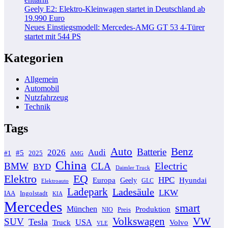
Geely E2: Elektro-Kleinwagen startet in Deutschland ab
19.990 Euro
Neues Einstiegsmodell: Mercedes-AMG GT 53 4-Türer
startet mit 544 PS
Kategorien
Allgemein
Automobil
Nutzfahrzeug
Technik
Tags
Auto
Benz
Batterie
2026
Audi
#5
#1
2025
AMG
China
Electric
BMW
CLA
BYD
Daimler Truck
Elektro
EQ
HPC
Europa
Geely
Hyundai
GLC
Elektroauto
Ladepark
Ladesäule
LKW
IAA
Ingolstadt
KIA
Mercedes
smart
München
Produktion
Preis
NIO
Volkswagen
VW
SUV
Tesla
USA
Volvo
Truck
VLE