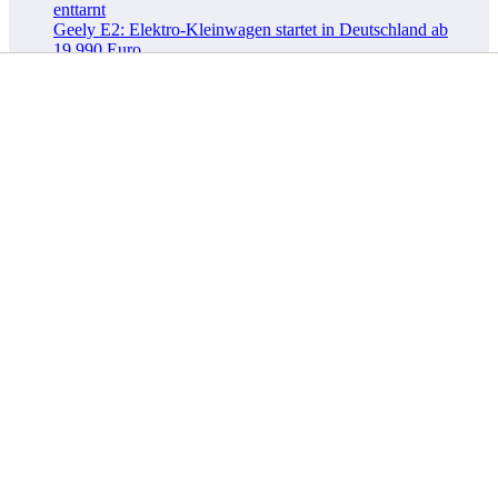
enttarnt
Geely E2: Elektro-Kleinwagen startet in Deutschland ab
19.990 Euro
Neues Einstiegsmodell: Mercedes-AMG GT 53 4-Türer
startet mit 544 PS
Kategorien
Allgemein
Automobil
Nutzfahrzeug
Technik
Tags
Auto
Benz
Batterie
2026
Audi
#5
#1
2025
AMG
China
Electric
BMW
CLA
BYD
Daimler Truck
Elektro
EQ
HPC
Europa
Geely
Hyundai
GLC
Elektroauto
Ladepark
Ladesäule
LKW
IAA
Ingolstadt
KIA
Mercedes
smart
München
Produktion
Preis
NIO
Volkswagen
VW
SUV
Tesla
USA
Volvo
Truck