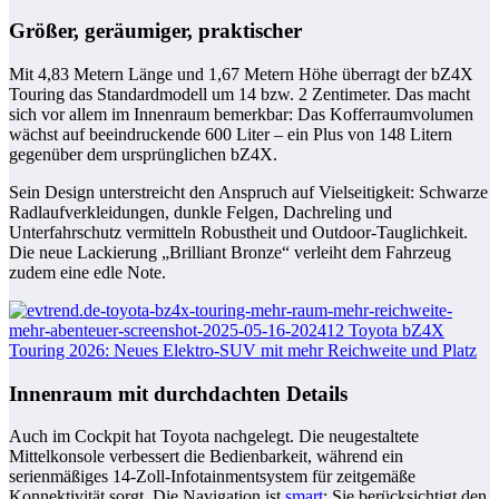
Größer, geräumiger, praktischer
Mit 4,83 Metern Länge und 1,67 Metern Höhe überragt der bZ4X
Touring das Standardmodell um 14 bzw. 2 Zentimeter. Das macht
sich vor allem im Innenraum bemerkbar: Das Kofferraumvolumen
wächst auf beeindruckende 600 Liter – ein Plus von 148 Litern
gegenüber dem ursprünglichen bZ4X.
Sein Design unterstreicht den Anspruch auf Vielseitigkeit: Schwarze
Radlaufverkleidungen, dunkle Felgen, Dachreling und
Unterfahrschutz vermitteln Robustheit und Outdoor-Tauglichkeit.
Die neue Lackierung „Brilliant Bronze“ verleiht dem Fahrzeug
zudem eine edle Note.
Innenraum mit durchdachten Details
Auch im Cockpit hat Toyota nachgelegt. Die neugestaltete
Mittelkonsole verbessert die Bedienbarkeit, während ein
serienmäßiges 14-Zoll-Infotainmentsystem für zeitgemäße
Konnektivität sorgt. Die Navigation ist
smart
: Sie berücksichtigt den