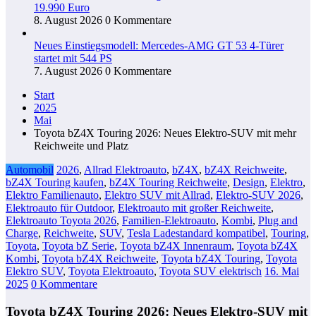
19.990 Euro
8. August 2026
0 Kommentare
Neues Einstiegsmodell: Mercedes-AMG GT 53 4-Türer
startet mit 544 PS
7. August 2026
0 Kommentare
Start
2025
Mai
Toyota bZ4X Touring 2026: Neues Elektro-SUV mit mehr
Reichweite und Platz
Automobil
2026
,
Allrad Elektroauto
,
bZ4X
,
bZ4X Reichweite
,
bZ4X Touring kaufen
,
bZ4X Touring Reichweite
,
Design
,
Elektro
,
Elektro Familienauto
,
Elektro SUV mit Allrad
,
Elektro-SUV 2026
,
Elektroauto für Outdoor
,
Elektroauto mit großer Reichweite
,
Elektroauto Toyota 2026
,
Familien-Elektroauto
,
Kombi
,
Plug and
Charge
,
Reichweite
,
SUV
,
Tesla Ladestandard kompatibel
,
Touring
,
Toyota
,
Toyota bZ Serie
,
Toyota bZ4X Innenraum
,
Toyota bZ4X
Kombi
,
Toyota bZ4X Reichweite
,
Toyota bZ4X Touring
,
Toyota
Elektro SUV
,
Toyota Elektroauto
,
Toyota SUV elektrisch
16. Mai
2025
0 Kommentare
Toyota bZ4X Touring 2026: Neues Elektro-SUV mit