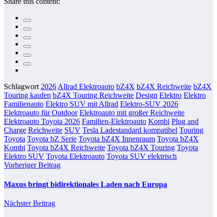
Share this content:
Schlagwort
2026
Allrad Elektroauto
bZ4X
bZ4X Reichweite
bZ4X
Touring kaufen
bZ4X Touring Reichweite
Design
Elektro
Elektro
Familienauto
Elektro SUV mit Allrad
Elektro-SUV 2026
Elektroauto für Outdoor
Elektroauto mit großer Reichweite
Elektroauto Toyota 2026
Familien-Elektroauto
Kombi
Plug and
Charge
Reichweite
SUV
Tesla Ladestandard kompatibel
Touring
Toyota
Toyota bZ Serie
Toyota bZ4X Innenraum
Toyota bZ4X
Kombi
Toyota bZ4X Reichweite
Toyota bZ4X Touring
Toyota
Elektro SUV
Toyota Elektroauto
Toyota SUV elektrisch
Vorheriger Beitrag
Maxus bringt bidirektionales Laden nach Europa
Nächster Beitrag