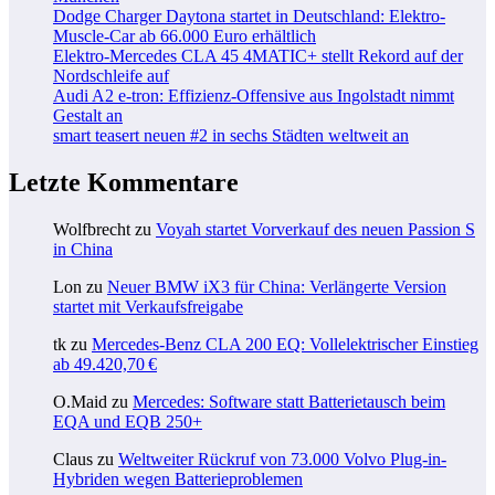
Dodge Charger Daytona startet in Deutschland: Elektro-
Muscle-Car ab 66.000 Euro erhältlich
Elektro-Mercedes CLA 45 4MATIC+ stellt Rekord auf der
Nordschleife auf
Audi A2 e-tron: Effizienz-Offensive aus Ingolstadt nimmt
Gestalt an
smart teasert neuen #2 in sechs Städten weltweit an
Letzte Kommentare
Wolfbrecht
zu
Voyah startet Vorverkauf des neuen Passion S
in China
Lon
zu
Neuer BMW iX3 für China: Verlängerte Version
startet mit Verkaufsfreigabe
tk
zu
Mercedes-Benz CLA 200 EQ: Vollelektrischer Einstieg
ab 49.420,70 €
O.Maid
zu
Mercedes: Software statt Batterietausch beim
EQA und EQB 250+
Claus
zu
Weltweiter Rückruf von 73.000 Volvo Plug-in-
Hybriden wegen Batterieproblemen