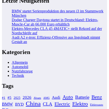
Letzte Neuigkeiten
BMW startet Serienproduktion des neuen i3 im Stammwerk
München
Dodge Charger Daytona startet in Deutschland: Elektro-
Muscle-Car ab 66.000 Euro erhältlich
Elektro-Mercedes CLA 45 4MATIC+ stellt Rekord auf der
Nordschleife auf
Audi A2 e-tron: Effizienz-Offensive aus Ingolstadt nimmt
Gestalt an
Kategorien
Allgemein
Automobil
Nutzfahrzeug
Technik
Tags
Auto
Benz
Batterie
2026
Audi
#5
#1
2025
Absatz
AMG
China
Elektro
Electric
CLA
BMW
BYD
Elektroauto