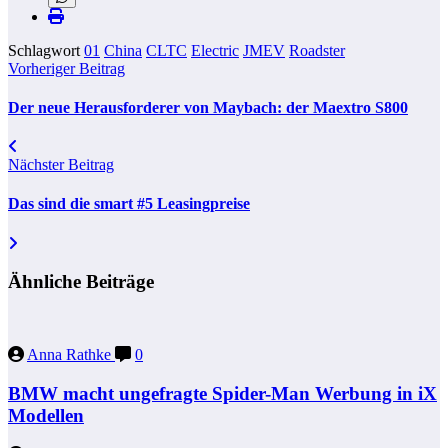
Schlagwort
01
China
CLTC
Electric
JMEV
Roadster
Vorheriger Beitrag
Der neue Herausforderer von Maybach: der Maextro S800
Nächster Beitrag
Das sind die smart #5 Leasingpreise
Ähnliche Beiträge
Anna Rathke
0
BMW macht ungefragte Spider-Man Werbung in iX
Modellen