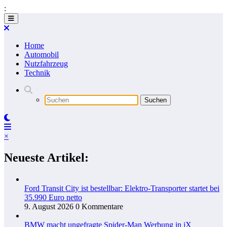
:
Zum
Inhalt
springen
Home
Automobil
Nutzfahrzeug
Technik
×
Neueste Artikel:
Ford Transit City ist bestellbar: Elektro-Transporter startet bei
35.990 Euro netto
9. August 2026
0 Kommentare
BMW macht ungefragte Spider-Man Werbung in iX