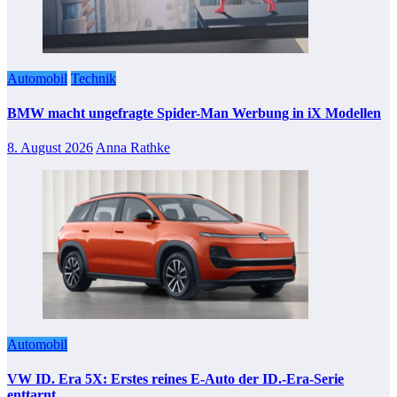
Automobil
Technik
BMW macht ungefragte Spider-Man Werbung in iX Modellen
8. August 2026
Anna Rathke
Automobil
VW ID. Era 5X: Erstes reines E-Auto der ID.-Era-Serie
enttarnt