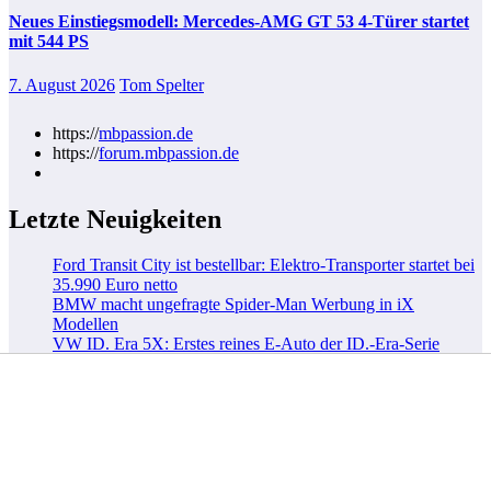
Neues Einstiegsmodell: Mercedes-AMG GT 53 4-Türer startet
mit 544 PS
7. August 2026
Tom Spelter
https://
mbpassion.de
https://
forum.mbpassion.de
Letzte Neuigkeiten
Ford Transit City ist bestellbar: Elektro-Transporter startet bei
35.990 Euro netto
BMW macht ungefragte Spider-Man Werbung in iX
Modellen
VW ID. Era 5X: Erstes reines E-Auto der ID.-Era-Serie
enttarnt
Geely E2: Elektro-Kleinwagen startet in Deutschland ab
19.990 Euro
Kategorien