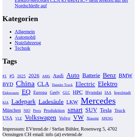
Elektro-Mercedes CLA 45 4MATIC+ stellt Rekord auf der
Nordschleife auf
Kategorien
Allgemein
Automobil
Nutzfahrzeug
Technik
Tags
Auto
Benz
Batterie
BMW
2026
Audi
#5
#1
2025
AMG
China
Elektro
Electric
CLA
BYD
Daimler Truck
EQ
HPC
Europa
Hyundai
Geely
GLC
IAA
Ingolstadt
Elektroauto
Mercedes
Ladepark
Ladesäule
LKW
KIA
smart
SUV
Tesla
München
Produktion
Truck
NIO
Preis
VW
Volkswagen
USA
Volvo
Xiaomi
VLE
XPENG
Impressum: EVtrend.de / Stefan Bühler, Rosenweg 5, 4702
Oensingen CH email: info (at) evtrend.de