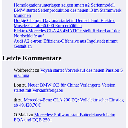
Homologationsunterlagen zeigen smart #2 Serienmodell
BMW startet Serienproduktion des neuen i3 im Stammwerk
München
Dodge Charger Daytona startet in Deutschland: Elektro-
Muscle-Car ab 66.000 Euro erhältlich
Elektro-Mercedes CLA 45 4MATIC+ stellt Rekord auf der
Nordschleife auf
Audi A2 e-tron: Effizienz-Offensive aus Ingolstadt nimmt
Gestalt an
Letzte Kommentare
Wolfbrecht
zu
Voyah startet Vorverkauf des neuen Passion S
in China
Lon
zu
Neuer BMW iX3 für China: Verlängerte Version
startet mit Verkaufsfreigabe
tk
zu
Mercedes-Benz CLA 200 EQ: Vollelektrischer Einstieg
ab 49.420,70 €
O.Maid
zu
Mercedes: Software statt Batterietausch beim
EQA und EQB 250+