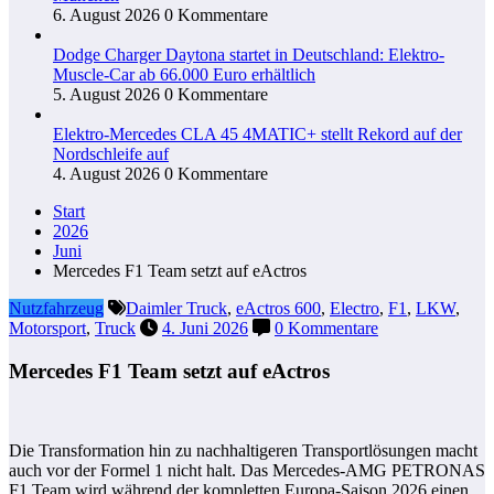
6. August 2026
0 Kommentare
Dodge Charger Daytona startet in Deutschland: Elektro-
Muscle-Car ab 66.000 Euro erhältlich
5. August 2026
0 Kommentare
Elektro-Mercedes CLA 45 4MATIC+ stellt Rekord auf der
Nordschleife auf
4. August 2026
0 Kommentare
Start
2026
Juni
Mercedes F1 Team setzt auf eActros
Nutzfahrzeug
Daimler Truck
,
eActros 600
,
Electro
,
F1
,
LKW
,
Motorsport
,
Truck
4. Juni 2026
0 Kommentare
Mercedes F1 Team setzt auf eActros
Die Transformation hin zu nachhaltigeren Transportlösungen macht
auch vor der Formel 1 nicht halt. Das Mercedes-AMG PETRONAS
F1 Team wird während der kompletten Europa-Saison 2026 einen