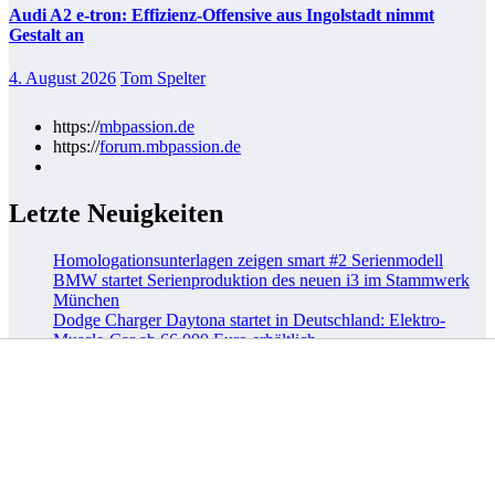
Audi A2 e-tron: Effizienz-Offensive aus Ingolstadt nimmt
Gestalt an
4. August 2026
Tom Spelter
https://
mbpassion.de
https://
forum.mbpassion.de
Letzte Neuigkeiten
Homologationsunterlagen zeigen smart #2 Serienmodell
BMW startet Serienproduktion des neuen i3 im Stammwerk
München
Dodge Charger Daytona startet in Deutschland: Elektro-
Muscle-Car ab 66.000 Euro erhältlich
Elektro-Mercedes CLA 45 4MATIC+ stellt Rekord auf der
Nordschleife auf
Kategorien
Allgemein
Automobil