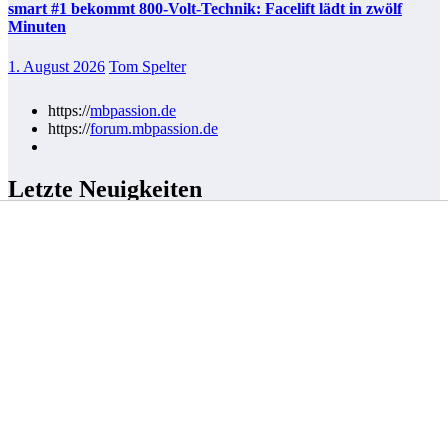
smart #1 bekommt 800-Volt-Technik: Facelift lädt in zwölf
Minuten
1. August 2026
Tom Spelter
https://
mbpassion.de
https://
forum.mbpassion.de
Letzte Neuigkeiten
Dodge Charger Daytona startet in Deutschland: Elektro-
Muscle-Car ab 66.000 Euro erhältlich
Elektro-Mercedes CLA 45 4MATIC+ stellt Rekord auf der
Nordschleife auf
Audi A2 e-tron: Effizienz-Offensive aus Ingolstadt nimmt
Gestalt an
smart teasert neuen #2 in sechs Städten weltweit an
Kategorien
Allgemein
Automobil