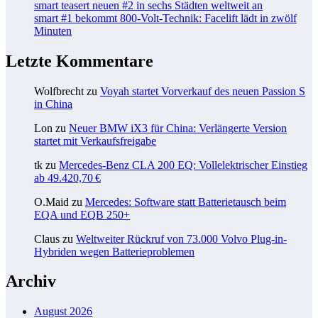
smart teasert neuen #2 in sechs Städten weltweit an
smart #1 bekommt 800-Volt-Technik: Facelift lädt in zwölf
Minuten
Letzte Kommentare
Wolfbrecht
zu
Voyah startet Vorverkauf des neuen Passion S
in China
Lon
zu
Neuer BMW iX3 für China: Verlängerte Version
startet mit Verkaufsfreigabe
tk
zu
Mercedes-Benz CLA 200 EQ: Vollelektrischer Einstieg
ab 49.420,70 €
O.Maid
zu
Mercedes: Software statt Batterietausch beim
EQA und EQB 250+
Claus
zu
Weltweiter Rückruf von 73.000 Volvo Plug-in-
Hybriden wegen Batterieproblemen
Archiv
August 2026