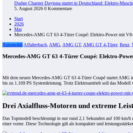
Dodge Charger Daytona startet in Deutschland: Elektro-Muscle
5. August 2026
0 Kommentare
Start
2026
Mai
Mercedes-AMG GT 63 4-Türer Coupé: Elektro-Power mit V8
Automobil
Affalterbach
,
AMG
,
AMG GT
,
AMG GT 4-Türer
,
Benz
,
Mercedes-AMG GT 63 4-Türer Coupé: Elektro-Power
Mit dem neuen
Mercedes-AMG GT 63 4‑Türer Coupé
startet AMG in
bis zu 1.169 PS Systemleistung. Trotz Elektroantrieb soll das Model
Drei Axialfluss-Motoren und extreme Leis
Das Topmodell beschleunigt in nur rund 2,1 Sekunden auf 100 km/h un
einer vorne. Diese Technologie gilt als kompakter und leistungsstär