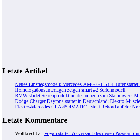
Letzte Artikel
Neues Einstiegsmodell: Mercedes-AMG GT 53 4-Türer startet
Homologationsunterlagen zeigen smart #2 Serienmodell
BMW startet Serienproduktion des neuen i3 im Stammwerk M
Dodge Charger Daytona startet in Deutschland: Elektro-Muscle
Elektro-Mercedes CLA 45 4MATIC+ stellt Rekord auf der Nord
Letzte Kommentare
Wolfbrecht
zu
Voyah startet Vorverkauf des neuen Passion S i