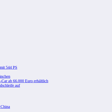
 mit 544 PS
ünchen
-Car ab 66.000 Euro erhältlich
schleife auf
n China