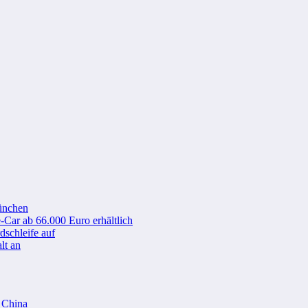
ünchen
-Car ab 66.000 Euro erhältlich
schleife auf
lt an
n China