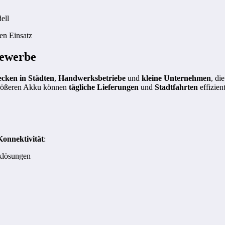
ell
en Einsatz
Gewerbe
ecken in Städten
,
Handwerksbetriebe
und
kleine Unternehmen
, di
größeren Akku können
tägliche Lieferungen
und
Stadtfahrten
effizien
onnektivität
:
klösungen