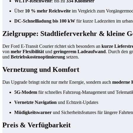
WLTP-Reichweite
: bis zu
334 Kilometer
Über
10 % mehr Reichweite
im Vergleich zum Vorgängermod
DC-Schnellladung bis 100 kW
für kurze Ladezeiten im urban
Zielgruppe: Stadtlieferverkehr & kleine 
Der Ford E‑Transit Courier richtet sich besonders an
kurze Lieferstr
von
mehr Flexibilität
und
geringerem Ladeaufwand
. Durch den 
und
Betriebskostenoptimierung
setzen.
Vernetzung und Komfort
Das Upgrade bringt nicht nur mehr Energie, sondern auch
moderne K
5G-Modem
für schnelles Fahrzeug-Management und Telemati
Vernetzte Navigation
und Echtzeit-Updates
Müdigkeitswarner
und Sicherheitsfeatures für längere Fahrten
Preis & Verfügbarkeit