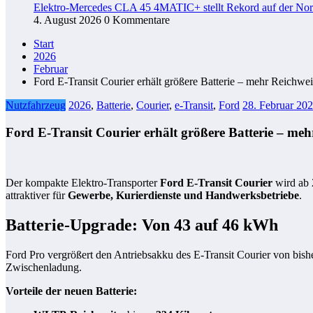
Elektro-Mercedes CLA 45 4MATIC+ stellt Rekord auf der Nord
4. August 2026
0 Kommentare
Start
2026
Februar
Ford E‑Transit Courier erhält größere Batterie – mehr Reichw
Nutzfahrzeug
2026
,
Batterie
,
Courier
,
e-Transit
,
Ford
28. Februar 20
Ford E‑Transit Courier erhält größere Batterie – m
Der kompakte Elektro-Transporter
Ford E‑Transit Courier
wird ab 
attraktiver für
Gewerbe, Kurierdienste und Handwerksbetriebe
.
Batterie-Upgrade: Von 43 auf 46 kWh
Ford Pro vergrößert den Antriebsakku des E‑Transit Courier von bish
Zwischenladung.
Vorteile der neuen Batterie: