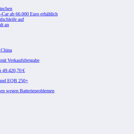
ünchen
-Car ab 66.000 Euro erhältlich
schleife auf
lt an
n China
mit Verkaufsfreigabe
b 49.420,70 €
A und EQB 250+
den wegen Batterieproblemen