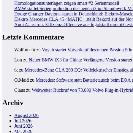
Homologationsunterlagen zeigen smart #2 Serienmodell
BMW startet Serienproduktion des neuen i3 im Stammwerk M
Dodge Charger Daytona startet in Deutschland: Elektro-Muscle
Elektro-Mercedes CLA 45 4MATIC+ stellt Rekord auf der Nord
Audi A2 e-tron: Effizienz-Offensive aus Ingolstadt nimmt Gesta
Letzte Kommentare
Wolfbrecht
zu
Voyah startet Vorverkauf des neuen Passion S i
Lon
zu
Neuer BMW iX3 für China: Verlängerte Version startet 
tk
zu
Mercedes-Benz CLA 200 EQ: Vollelektrischer Einstieg a
O.Maid
zu
Mercedes: Software statt Batterietausch beim EQ
Claus
zu
Weltweiter Rückruf von 73.000 Volvo Plug-in-Hybri
Archiv
August 2026
Juli 2026
Juni 2026
Mai 2026