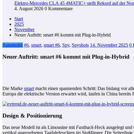
Elektro-Mercedes CLA 45 4MATIC+ stellt Rekord auf der Nord
4. August 2026
0 Kommentare
Start
2025
November
Neuer Auftritt: smart #6 kommt mit Plug-in-Hybrid
Automobil
#6
,
smart
,
smart #6
,
Spy
,
Spyshots
14. November 2025
0 
Neuer Auftritt: smart #6 kommt mit Plug-in-Hybrid
Die Marke
smart
macht einen spannenden Schritt: Das bislang vor all
Europa die elektrische Version erwartet wird, laufen in China bereits
Design & Positionierung
Das neue Modell ist als Limousine mit
Fastback
-Heck ausgelegt und m
vertikal angeordneten Tagfahrleuchten im Stoßfänger. Die Seitenlinie