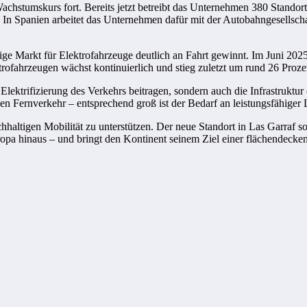
chstumskurs fort. Bereits jetzt betreibt das Unternehmen 380 Standorte
 In Spanien arbeitet das Unternehmen dafür mit der Autobahngesellsch
ge Markt für Elektrofahrzeuge deutlich an Fahrt gewinnt. Im Juni 2025
rofahrzeugen wächst kontinuierlich und stieg zuletzt um rund 26 Proze
lektrifizierung des Verkehrs beitragen, sondern auch die Infrastruktur 
 Fernverkehr – entsprechend groß ist der Bedarf an leistungsfähiger L
chhaltigen Mobilität zu unterstützen. Der neue Standort in Las Garraf s
ropa hinaus – und bringt den Kontinent seinem Ziel einer flächendecken