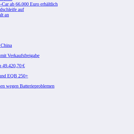
-Car ab 66.000 Euro erhältlich
schleife auf
lt an
n China
mit Verkaufsfreigabe
b 49.420,70 €
A und EQB 250+
den wegen Batterieproblemen