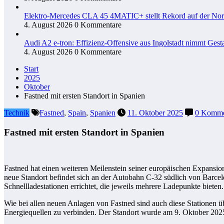
Elektro-Mercedes CLA 45 4MATIC+ stellt Rekord auf der Nord
4. August 2026
0 Kommentare
Audi A2 e-tron: Effizienz-Offensive aus Ingolstadt nimmt Gesta
4. August 2026
0 Kommentare
Start
2025
Oktober
Fastned mit ersten Standort in Spanien
Technik
Fastned
,
Spain
,
Spanien
11. Oktober 2025
0 Komme
Fastned mit ersten Standort in Spanien
Fastned hat einen weiteren Meilenstein seiner europäischen Expansion
neue Standort befindet sich an der Autobahn C-32 südlich von Barcel
Schnellladestationen errichtet, die jeweils mehrere Ladepunkte biet
Wie bei allen neuen Anlagen von Fastned sind auch diese Stationen üb
Energiequellen zu verbinden. Der Standort wurde am 9. Oktober 2025 