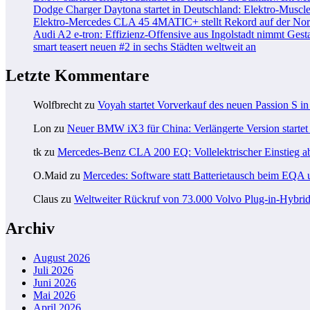
Dodge Charger Daytona startet in Deutschland: Elektro-Muscle
Elektro-Mercedes CLA 45 4MATIC+ stellt Rekord auf der Nord
Audi A2 e-tron: Effizienz-Offensive aus Ingolstadt nimmt Gesta
smart teasert neuen #2 in sechs Städten weltweit an
Letzte Kommentare
Wolfbrecht
zu
Voyah startet Vorverkauf des neuen Passion S i
Lon
zu
Neuer BMW iX3 für China: Verlängerte Version startet 
tk
zu
Mercedes-Benz CLA 200 EQ: Vollelektrischer Einstieg a
O.Maid
zu
Mercedes: Software statt Batterietausch beim EQ
Claus
zu
Weltweiter Rückruf von 73.000 Volvo Plug-in-Hybri
Archiv
August 2026
Juli 2026
Juni 2026
Mai 2026
April 2026