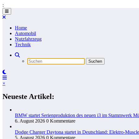
:
Zum
Inhalt
springen
Home
Automobil
Nutzfahrzeug
Technik
×
Neueste Artikel:
BMW startet Serienproduktion des neuen i3 im Stammwerk M
6. August 2026
0 Kommentare
Dodge Charger Daytona startet in Deutschland: Elektro-Muscle
5. August 2026
0 Kommentare