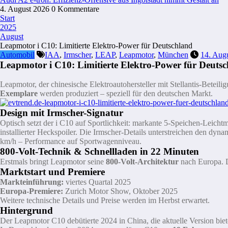
4. August 2026
0 Kommentare
Start
2025
August
Leapmotor i C10: Limitierte Elektro-Power für Deutschland
Automobil
IAA
,
Irmscher
,
LEAP
,
Leapmotor
,
München
14. Aug
Leapmotor i C10: Limitierte Elektro-Power für Deuts
Leapmotor, der chinesische Elektroautohersteller mit Stellantis-Beteil
Exemplare
werden produziert – speziell für den deutschen Markt.
Design mit Irmscher-Signatur
Optisch setzt der i C10 auf Sportlichkeit: markante 5-Speichen-Leicht
installierter Heckspoiler. Die Irmscher-Details unterstreichen den dyn
km/h – Performance auf Sportwagenniveau.
800-Volt-Technik & Schnellladen in 22 Minuten
Erstmals bringt Leapmotor seine
800-Volt-Architektur
nach Europa. D
Marktstart und Premiere
Markteinführung:
viertes Quartal 2025
Europa-Premiere:
Zurich Motor Show, Oktober 2025
Weitere technische Details und Preise werden im Herbst erwartet.
Hintergrund
Der Leapmotor C10 debütierte 2024 in China, die aktuelle Version biet