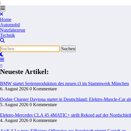
:
Zum
Inhalt
springen
Home
Automobil
Nutzfahrzeug
Technik
×
Neueste Artikel:
BMW startet Serienproduktion des neuen i3 im Stammwerk München
6. August 2026
0 Kommentare
Dodge Charger Daytona startet in Deutschland: Elektro-Muscle-Car ab
5. August 2026
0 Kommentare
Elektro-Mercedes CLA 45 4MATIC+ stellt Rekord auf der Nordschleif
4. August 2026
0 Kommentare
Audi A2 e-tron: Effizienz-Offensive aus Ingolstadt nimmt Gestalt an