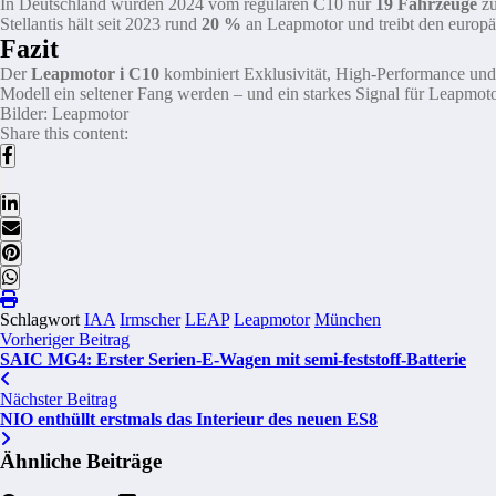
In Deutschland wurden 2024 vom regulären C10 nur
19 Fahrzeuge
zu
Stellantis hält seit 2023 rund
20 %
an Leapmotor und treibt den europä
Fazit
Der
Leapmotor i C10
kombiniert Exklusivität, High-Performance und
Modell ein seltener Fang werden – und ein starkes Signal für Leapmot
Bilder: Leapmotor
Share this content:
Schlagwort
IAA
Irmscher
LEAP
Leapmotor
München
Vorheriger Beitrag
SAIC MG4: Erster Serien-E-Wagen mit semi-feststoff-Batterie
Nächster Beitrag
NIO enthüllt erstmals das Interieur des neuen ES8
Ähnliche Beiträge