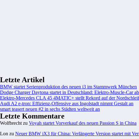
Letzte Artikel
BMW startet Serienproduktion des neuen i3 im Stammwerk München
Dodge Charger Daytona startet in Deutschland: Elektro-Muscle-Car ab
Elektro-Mercedes CLA 45 4MATIC+ stellt Rekord auf der Nordschleif
Audi A2 e-tron: Effizienz-Offensive aus Ingolstadt nimmt Gestalt an
smart teasert neuen #2 in sechs Städten weltweit an
Letzte Kommentare
Wolfbrecht
zu
Voyah startet Vorverkauf des neuen Passion S in China
Lon
zu
Neuer BMW iX3 für China: Verlängerte Version startet mit Ver