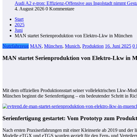
Audi A2 e-tron: Effizienz-Offensive aus Ingolstadt nimmt Gesta
4. August 2026
0 Kommentare
Start
2025
Juni
MAN startet Serienproduktion von Elektro-Lkw in München
Nutzfahrzeug
MAN
,
München
,
Munich
,
Produktion
16. Juni 2025
0
MAN startet Serienproduktion von Elektro-Lkw in 
Mit dem offiziellen Produktionsstart seiner vollelektrischen Lkw-Mod
München beginnt die Serienfertigung – ein bedeutender Schritt in Ric
Serienfertigung gestartet: Vom Prototyp zum Produk
Nach ersten Praxiserfahrungen mit einer Kleinserie ab 2019 und der l
Modelle eTGX und eTGS wurden gezielt für den Fern- und Verteilerv