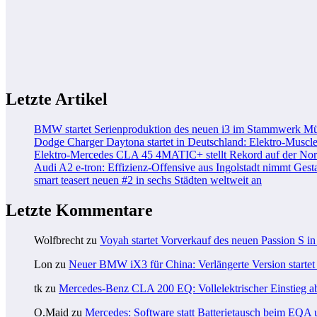
Letzte Artikel
BMW startet Serienproduktion des neuen i3 im Stammwerk M
Dodge Charger Daytona startet in Deutschland: Elektro-Muscle
Elektro-Mercedes CLA 45 4MATIC+ stellt Rekord auf der Nord
Audi A2 e-tron: Effizienz-Offensive aus Ingolstadt nimmt Gesta
smart teasert neuen #2 in sechs Städten weltweit an
Letzte Kommentare
Wolfbrecht
zu
Voyah startet Vorverkauf des neuen Passion S i
Lon
zu
Neuer BMW iX3 für China: Verlängerte Version startet 
tk
zu
Mercedes-Benz CLA 200 EQ: Vollelektrischer Einstieg a
O.Maid
zu
Mercedes: Software statt Batterietausch beim EQ