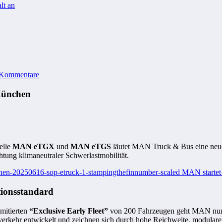
lt an
 Kommentare
München
elle
MAN eTGX
und
MAN eTGS
läutet MAN Truck & Bus eine neue 
htung klimaneutraler Schwerlastmobilität.
tionsstandard
imitierten
“Exclusive Early Fleet”
von 200 Fahrzeugen geht MAN nun in
erkehr entwickelt und zeichnen sich durch hohe Reichweite, modulare