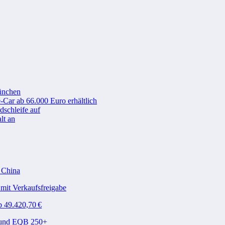
ünchen
-Car ab 66.000 Euro erhältlich
schleife auf
lt an
n China
mit Verkaufsfreigabe
b 49.420,70 €
A und EQB 250+