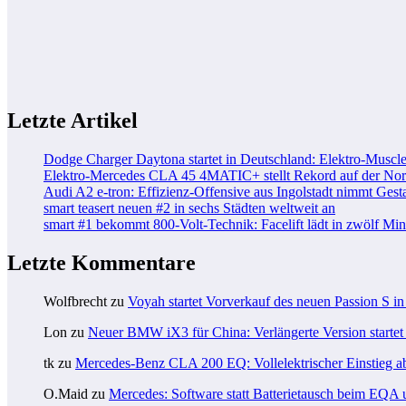
Letzte Artikel
Dodge Charger Daytona startet in Deutschland: Elektro-Muscle
Elektro-Mercedes CLA 45 4MATIC+ stellt Rekord auf der Nord
Audi A2 e-tron: Effizienz-Offensive aus Ingolstadt nimmt Gesta
smart teasert neuen #2 in sechs Städten weltweit an
smart #1 bekommt 800-Volt-Technik: Facelift lädt in zwölf Mi
Letzte Kommentare
Wolfbrecht
zu
Voyah startet Vorverkauf des neuen Passion S i
Lon
zu
Neuer BMW iX3 für China: Verlängerte Version startet 
tk
zu
Mercedes-Benz CLA 200 EQ: Vollelektrischer Einstieg a
O.Maid
zu
Mercedes: Software statt Batterietausch beim EQ