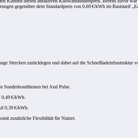
ten Kunden diesen attraktiven Kilowattstundenpreis.
Bereits zuvor war
parungen gegenüber dem Standardpreis von 0,69 €/kWh im Basistarif „E
ange Strecken zurücklegen und dabei auf die Schnellladeinfrastruktur 
 Sonderkonditionen bei Aral Pulse.
uf 0,49 €/kWh.
auf 0,39 €/kWh.
it zusätzliche Flexibilität für Nutzer.