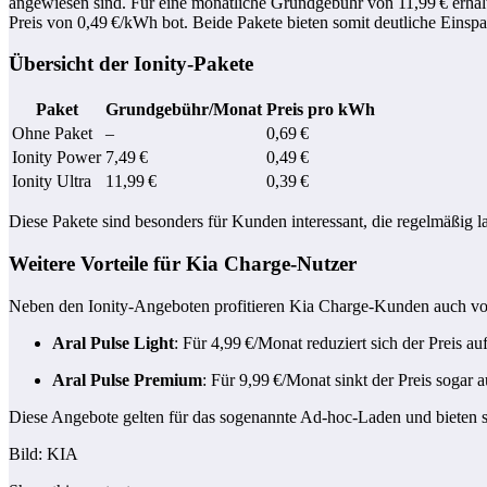
angewiesen sind.
Für eine monatliche Grundgebühr von 11,99 € erhal
Preis von 0,49 €/kWh bot.
Beide Pakete bieten somit deutliche Eins
Übersicht der Ionity-Pakete
Paket
Grundgebühr/Monat
Preis pro kWh
Ohne Paket
–
0,69 €
Ionity Power
7,49 €
0,49 €
Ionity Ultra
11,99 €
0,39 €
Diese Pakete sind besonders für Kunden interessant, die regelmäßig l
Weitere Vorteile für Kia Charge-Nutzer
Neben den Ionity-Angeboten profitieren Kia Charge-Kunden auch von
Aral Pulse Light
:
Für 4,99 €/Monat reduziert sich der Preis a
Aral Pulse Premium
:
Für 9,99 €/Monat sinkt der Preis sogar 
Diese Angebote gelten für das sogenannte Ad-hoc-Laden und bieten som
Bild: KIA