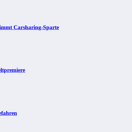
rnimmt Carsharing-Sparte
ltpremiere
efahren