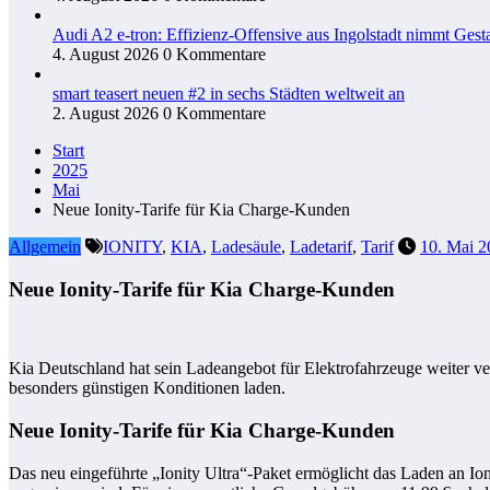
Audi A2 e-tron: Effizienz-Offensive aus Ingolstadt nimmt Gesta
4. August 2026
0 Kommentare
smart teasert neuen #2 in sechs Städten weltweit an
2. August 2026
0 Kommentare
Start
2025
Mai
Neue Ionity-Tarife für Kia Charge-Kunden
Allgemein
IONITY
,
KIA
,
Ladesäule
,
Ladetarif
,
Tarif
10. Mai 2
Neue Ionity-Tarife für Kia Charge-Kunden
Kia Deutschland hat sein Ladeangebot für Elektrofahrzeuge weiter 
besonders günstigen Konditionen laden.
Neue Ionity-Tarife für Kia Charge-Kunden
Das neu eingeführte „Ionity Ultra“-Paket ermöglicht das Laden an Ion