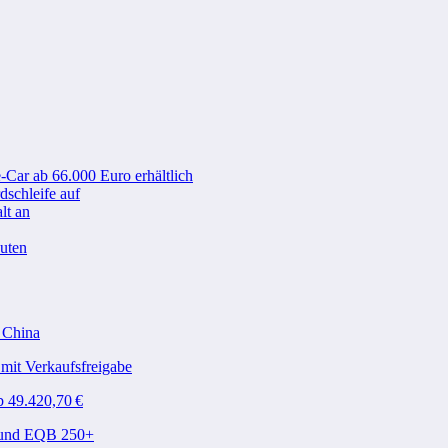
-Car ab 66.000 Euro erhältlich
schleife auf
lt an
nuten
n China
mit Verkaufsfreigabe
b 49.420,70 €
A und EQB 250+