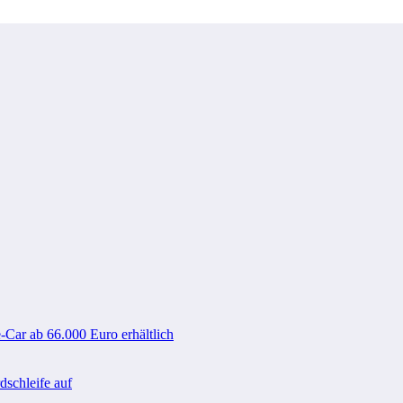
-Car ab 66.000 Euro erhältlich
schleife auf