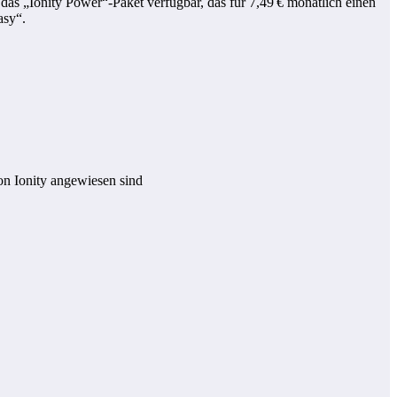
 das „Ionity Power“-Paket verfügbar, das für 7,49 € monatlich einen
asy“.
von Ionity angewiesen sind