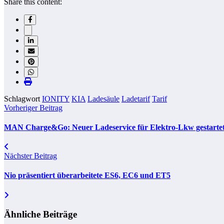
Share this content:
Schlagwort
IONITY
KIA
Ladesäule
Ladetarif
Tarif
Vorheriger Beitrag
MAN Charge&Go: Neuer Ladeservice für Elektro-Lkw gestarte
Nächster Beitrag
Nio präsentiert überarbeitete ES6, EC6 und ET5
Ähnliche Beiträge