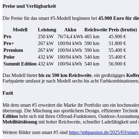
Preise und Verfügbarkeit
Die Preise für das smart #5-Modell beginnen bei
45.900 Euro für di
Modell
Leistung
Akku
Reichweite
Preis (brutto)
Pro
250 kW
76/74,4 kWh
465 km
45.900 €
Pro+
267 kW
100/94 kWh
590 km
51.800 €
Premium
267 kW
100/94 kWh
590 km
55.400 €
Pulse
432 kW
100/94 kWh
540 km
55.400 €
Summit Edition
432 kW
100/94 kWh
540 km
56.900 €
Das Modell bietet
bis zu 590 km Reichweite
, ein großzügiges
Koffe
Farbpalette umfasst je nach Modell sechs bis acht Farbkombinationen,
Fazit
Mit dem smart #5 erweitert die Marke ihr Portfolio um ein hochmode
überzeugt. Die Mischung aus sportlichem Design, effizienter Techn
Edition
hebt sich mit ihren Offroad-Funktionen, Outdoor-Ausstattung
Mobilitätslösung
mit hoher Reichweite, schneller Ladefähigkeit und
Weitere Bilder zum smart #5 sind
https://mbpassion.de/2025/03/smart-5