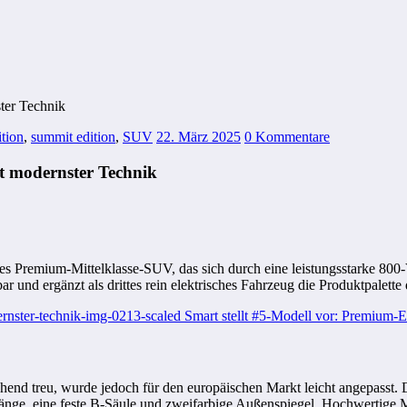
ter Technik
tion
,
summit edition
,
SUV
22. März 2025
0 Kommentare
t modernster Technik
isches Premium-Mittelklasse-SUV, das sich durch eine leistungsstarke 8
r und ergänzt als drittes rein elektrisches Fahrzeug die Produktpalette
d treu, wurde jedoch für den europäischen Markt leicht angepasst. Die
rhänge, eine feste B-Säule und zweifarbige Außenspiegel. Hochwertige