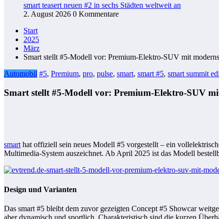
smart teasert neuen #2 in sechs Städten weltweit an
2. August 2026
0 Kommentare
Start
2025
März
Smart stellt #5-Modell vor: Premium-Elektro-SUV mit moderns
Automobil
#5
,
Premium
,
pro
,
pulse
,
smart
,
smart #5
,
smart summit edi
Smart stellt #5-Modell vor: Premium-Elektro-SUV mi
smart
hat offiziell sein neues Modell #5 vorgestellt – ein vollelektr
Multimedia-System auszeichnet. Ab April 2025 ist das Modell bestellba
Design und Varianten
Das smart #5 bleibt dem zuvor gezeigten Concept #5 Showcar weitgehen
aber dynamisch und sportlich. Charakteristisch sind die kurzen Übe