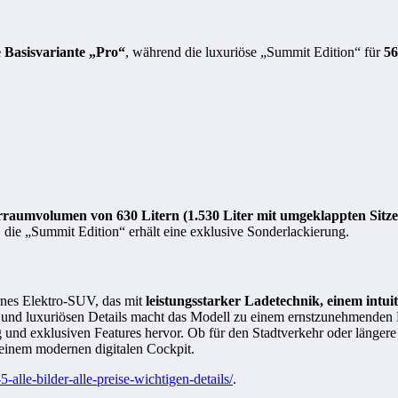
e Basisvariante „Pro“
, während die luxuriöse „Summit Edition“ für
56
rraumvolumen von 630 Litern (1.530 Liter mit umgeklappten Sitze
 die „Summit Edition“ erhält eine exklusive Sonderlackierung.
rnes Elektro-SUV, das mit
leistungsstarker Ladetechnik, einem intu
ik und luxuriösen Details macht das Modell zu einem ernstzunehmend
 und exklusiven Features hervor. Ob für den Stadtverkehr oder längere
 einem modernen digitalen Cockpit.
-alle-bilder-alle-preise-wichtigen-details/
.