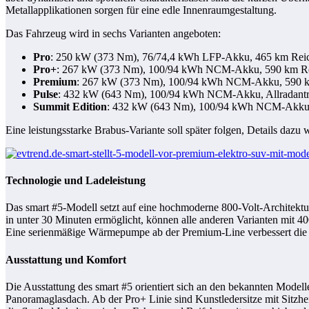
Metallapplikationen sorgen für eine edle Innenraumgestaltung.
Das Fahrzeug wird in sechs Varianten angeboten:
Pro
: 250 kW (373 Nm), 76/74,4 kWh LFP-Akku, 465 km Rei
Pro+
: 267 kW (373 Nm), 100/94 kWh NCM-Akku, 590 km Re
Premium
: 267 kW (373 Nm), 100/94 kWh NCM-Akku, 590 k
Pulse
: 432 kW (643 Nm), 100/94 kWh NCM-Akku, Allradantr
Summit Edition
: 432 kW (643 Nm), 100/94 kWh NCM-Akku, 
Eine leistungsstarke Brabus-Variante soll später folgen, Details dazu 
Technologie und Ladeleistung
Das smart #5-Modell setzt auf eine hochmoderne 800-Volt-Architekt
in unter 30 Minuten ermöglicht, können alle anderen Varianten mit 
Eine serienmäßige Wärmepumpe ab der Premium-Line verbessert die E
Ausstattung und Komfort
Die Ausstattung des smart #5 orientiert sich an den bekannten Modell
Panoramaglasdach. Ab der Pro+ Linie sind Kunstledersitze mit Sitzh