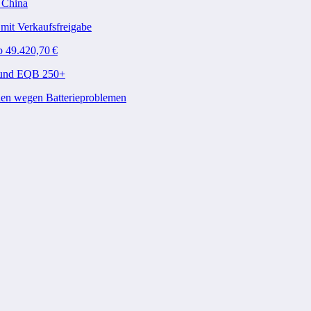
n China
mit Verkaufsfreigabe
b 49.420,70 €
A und EQB 250+
den wegen Batterieproblemen