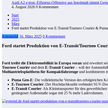
Audi A2 e-tron: Effizienz-Offensive aus Ingolstadt nimmt Gesta
4. August 2026
0 Kommentare
Start
2025
März
Ford startet Produktion von E-Transit/Tourneo Courier & Pum
Automobil
16. März 2025
0 Kommentare
Ford startet Produktion von E-Transit/Tourneo Cou
Ford treibt die Elektromobilität in Europa voran
und erweitert se
Tourneo Courier
und dem
E-Transit Courier
– will der Automobilh
Multiantriebsplattform für Kompaktfahrzeuge
und kombinieren mo
Puma Gen-E
: Die vollelektrische Version des erfolgreichen 
E-Tourneo Courier
: Der Hochdachkombi verbindet SUV-Des
E-Transit Courier
: Als Kleintransporter für den gewerblichen 
gestiegener Außenmaße sogar mit 25 % mehr Ladevolumen.