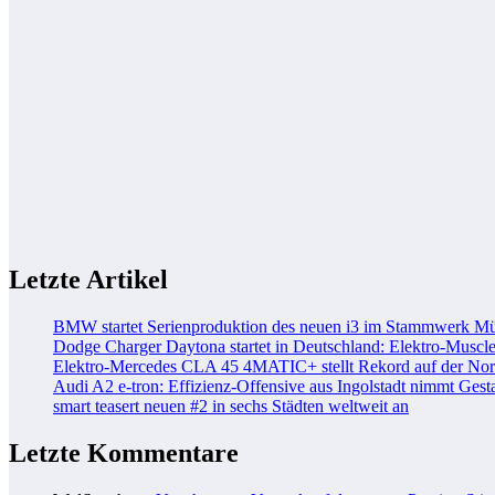
Letzte Artikel
BMW startet Serienproduktion des neuen i3 im Stammwerk M
Dodge Charger Daytona startet in Deutschland: Elektro-Muscle
Elektro-Mercedes CLA 45 4MATIC+ stellt Rekord auf der Nord
Audi A2 e-tron: Effizienz-Offensive aus Ingolstadt nimmt Gesta
smart teasert neuen #2 in sechs Städten weltweit an
Letzte Kommentare