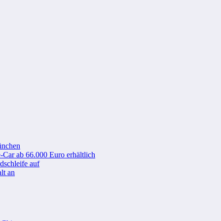
ünchen
-Car ab 66.000 Euro erhältlich
schleife auf
lt an