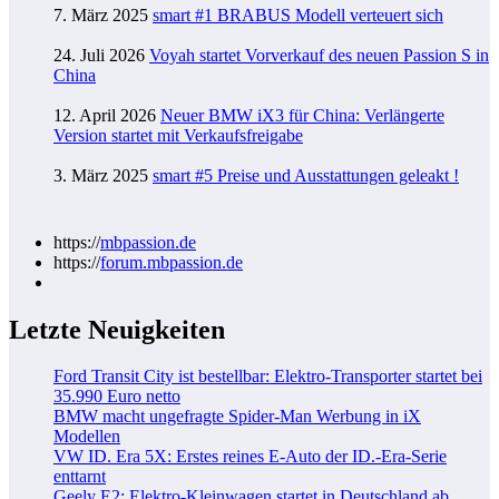
7. März 2025
smart #1 BRABUS Modell verteuert sich
24. Juli 2026
Voyah startet Vorverkauf des neuen Passion S in
China
12. April 2026
Neuer BMW iX3 für China: Verlängerte
Version startet mit Verkaufsfreigabe
3. März 2025
smart #5 Preise und Ausstattungen geleakt !
https://
mbpassion.de
https://
forum.mbpassion.de
Letzte Neuigkeiten
Ford Transit City ist bestellbar: Elektro-Transporter startet bei
35.990 Euro netto
BMW macht ungefragte Spider-Man Werbung in iX
Modellen
VW ID. Era 5X: Erstes reines E-Auto der ID.-Era-Serie
enttarnt
Geely E2: Elektro-Kleinwagen startet in Deutschland ab