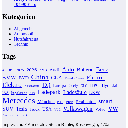
19.990 Euro
Kategorien
Allgemein
Automobil
Nutzfahrzeug
Technik
Tags
Auto
Benz
Batterie
2026
Audi
#5
#1
2025
AMG
China
Electric
BMW
CLA
BYD
Daimler Truck
Elektro
EQ
HPC
Europa
Geely
Hyundai
GLC
Elektroauto
Ladepark
Ladesäule
LKW
IAA
Ingolstadt
KIA
Mercedes
smart
München
Produktion
Preis
NIO
Volkswagen
VW
SUV
Tesla
USA
Volvo
Truck
VLE
Xiaomi
XPENG
Impressum: EVtrend.de / Stefan Bühler, Rosenweg 5, 4702