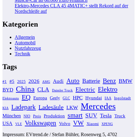
Muscle-Car ab 66.000 Euro erhältlich
Elektro-Mercedes CLA 45 4MATIC+ stellt Rekord auf der
Nordschleife auf
Kategorien
Allgemein
Automobil
Nutzfahrzeug
Technik
Tags
Auto
Benz
Batterie
BMW
2026
Audi
#5
#1
2025
AMG
China
Elektro
Electric
CLA
BYD
Daimler Truck
EQ
HPC
Europa
Hyundai
Geely
GLC
IAA
Ingolstadt
Elektroauto
Mercedes
Ladepark
Ladesäule
LKW
KIA
smart
SUV
Tesla
München
Produktion
Truck
NIO
Preis
VW
Volkswagen
USA
Volvo
Xiaomi
VLE
XPENG
Impressum: EVtrend.de / Stefan Bühler, Rosenweg 5, 4702