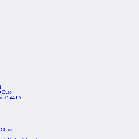
t
0 Euro
 mit 544 PS
n China