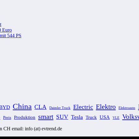
t
0 Euro
 mit 544 PS
China
Elektro
Electric
CLA
BYD
Elektroauto
Daimler Truck
smart
Volks
SUV
Tesla
Produktion
USA
Truck
Preis
O
VLE
CH email: info (at) evtrend.de