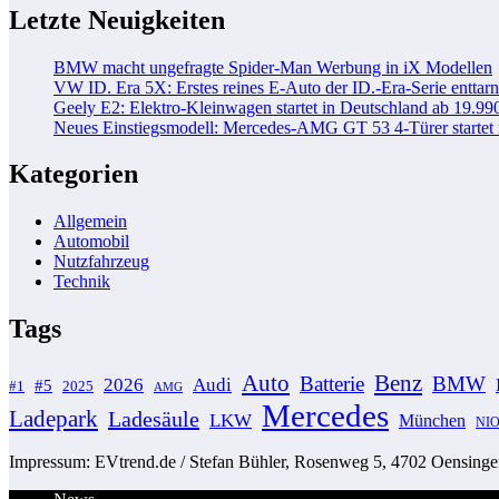
Letzte Neuigkeiten
BMW macht ungefragte Spider-Man Werbung in iX Modellen
VW ID. Era 5X: Erstes reines E-Auto der ID.-Era-Serie enttarn
Geely E2: Elektro-Kleinwagen startet in Deutschland ab 19.99
Neues Einstiegsmodell: Mercedes-AMG GT 53 4-Türer startet
Kategorien
Allgemein
Automobil
Nutzfahrzeug
Technik
Tags
Auto
Benz
Batterie
BMW
2026
Audi
#5
#1
2025
AMG
Mercedes
Ladepark
Ladesäule
LKW
München
NI
Impressum: EVtrend.de / Stefan Bühler, Rosenweg 5, 4702 Oensingen 