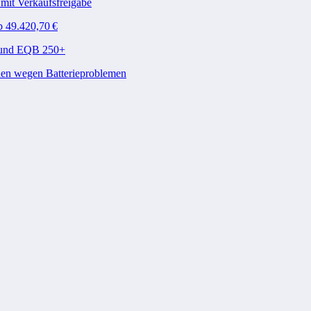
mit Verkaufsfreigabe
b 49.420,70 €
A und EQB 250+
den wegen Batterieproblemen