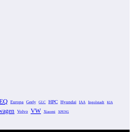
EQ
HPC
Europa
Geely
Hyundai
GLC
IAA
Ingolstadt
KIA
wagen
VW
Volvo
Xiaomi
XPENG