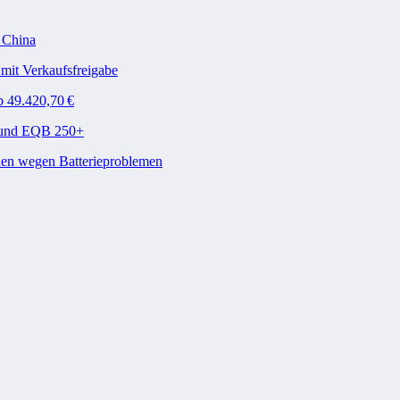
n China
mit Verkaufsfreigabe
b 49.420,70 €
A und EQB 250+
den wegen Batterieproblemen