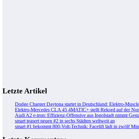
Letzte Artikel
Dodge Charger Daytona startet in Deutschland: Elektro-Muscle
Elektro-Mercedes CLA 45 4MATIC+ stellt Rekord auf der Nord
Audi A2 e-tron: Effizienz-Offensive aus Ingolstadt nimmt Gesta
smart teasert neuen #2 in sechs Städten weltweit an
smart #1 bekommt 800-Volt-Technik: Facelift lädt in zwölf Mi