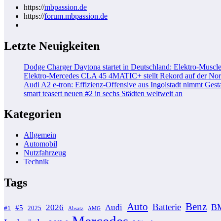
https://
mbpassion.de
https://
forum.mbpassion.de
Letzte Neuigkeiten
Dodge Charger Daytona startet in Deutschland: Elektro-Muscle
Elektro-Mercedes CLA 45 4MATIC+ stellt Rekord auf der Nord
Audi A2 e-tron: Effizienz-Offensive aus Ingolstadt nimmt Gesta
smart teasert neuen #2 in sechs Städten weltweit an
Kategorien
Allgemein
Automobil
Nutzfahrzeug
Technik
Tags
Auto
Benz
Batterie
B
2026
Audi
#5
#1
2025
Absatz
AMG