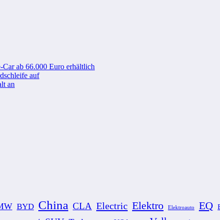
-Car ab 66.000 Euro erhältlich
schleife auf
lt an
China
Elektro
EQ
Electric
CLA
MW
BYD
Elektroauto