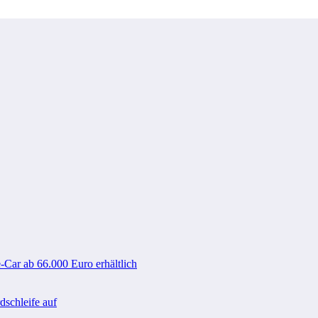
-Car ab 66.000 Euro erhältlich
schleife auf