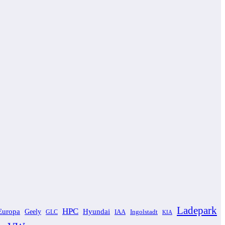
Ladepark
HPC
Europa
Hyundai
Geely
GLC
IAA
Ingolstadt
KIA